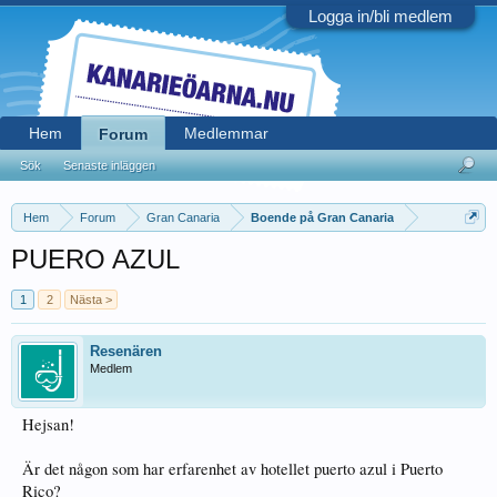
Logga in/bli medlem
Hem
Medlemmar
Forum
Sök
Senaste inläggen
Hem
Forum
Gran Canaria
Boende på Gran Canaria
PUERO AZUL
1
2
Nästa >
Resenären
Medlem
Hejsan!
Är det någon som har erfarenhet av hotellet puerto azul i Puerto
Rico?