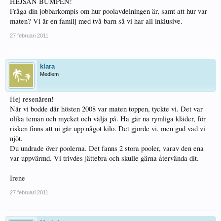
HEJSAN BUMPEN!
Fråga din jobbarkompis om hur poolavdelningen är, samt att hur var
maten? Vi är en familj med två barn så vi har all inklusive.
27 februari 2011
klara
Medlem
Hej resenären!
När vi bodde där hösten 2008 var maten toppen, tyckte vi. Det var
olika teman och mycket och välja på. Ha gär na rymliga kläder, för
risken finns att ni går upp något kilo. Det gjorde vi, men gud vad vi
njöt.
Du undrade över poolerna. Det fanns 2 stora pooler, varav den ena
var uppvärmd. Vi trivdes jättebra och skulle gärna återvända dit.
Irene
27 februari 2011