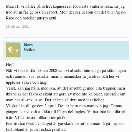
Maria1, vi håller på och rekognoserar för nästa vinterns resa, så jag
tror att ni får ge oss en raport. Men det ser ut som om det blir Puerto
Rico och hotellet puerto azul
28 februari 2011
klara
Medlem
Hej!
När vi bodde där hösten 2008 kan vi absolut inte klaga på städningen
och rummen var fräscha, men vi människor är ju olika och hur vi
upplever saker och ting.
Visst, kan jag hålla med om, att det är jobbigt med alla trappor, men
ibland är det faktiskt skönt att göra av med lite kalorier, speciellt om
man har all-inklusive. Det är inte så dyrt med taxi heller.
Vi ska åka till gc den 2 april. Det är bara min man och jag. Denna
gången har vi valt att åka till Playa del ingles. Vi har inte bott där på
6 år. Vi har testat olika orter på ön.
Puerto rico överhuvudtaget är ganska kuperat och man få gå mycket,
fast ibland är ju det också positivt.