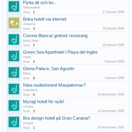
Flytta dit och bo..
Sleepwalker
17 januari 2006
Svar:
1
Boka hotell via internet
Johanna
16 januari 2006
Svar:
3
Corona Blanca/ grekisk resturang
taqui_taqui
16 januari 2006
Svar:
2
Green Sea Aparthotel i Playa del Ingles
maria
4 januari 2006
Svar:
2
Gloria Palace, San Agustin
Mista
2 januari 2006
Svar:
0
Nära nudiststrand Maspalomas?
solanaken
28 december 2005
Svar:
0
Mysigt hotell för nyår!
cecgus
23 december 2005
Svar:
3
Bra design hotell på Gran Canaria?
cecgus
20 december 2005
Svar:
1