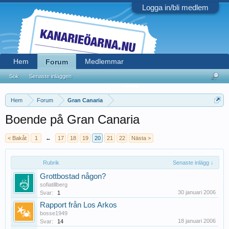
Logga in/bli medlem
Hem
Medlemmar
Forum
Sök
Senaste inläggen
Hem
Forum
Gran Canaria
Boende på Gran Canaria
< Bakåt
1
←
17
18
19
20
21
22
Nästa >
Rubrik
Senaste inlägg ↓
Grottbostad någon?
sofiatillberg
30 januari 2006
Svar:
1
Rapport från Los Arkos
bosse1949
18 januari 2006
Svar:
14