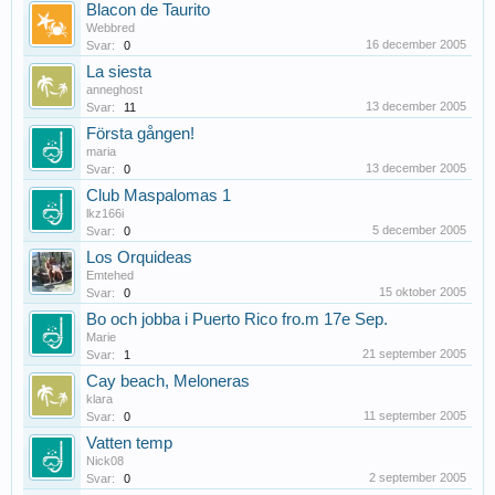
Blacon de Taurito
Webbred
16 december 2005
Svar:
0
La siesta
anneghost
13 december 2005
Svar:
11
Första gången!
maria
13 december 2005
Svar:
0
Club Maspalomas 1
lkz166i
5 december 2005
Svar:
0
Los Orquideas
Emtehed
15 oktober 2005
Svar:
0
Bo och jobba i Puerto Rico fro.m 17e Sep.
Marie
21 september 2005
Svar:
1
Cay beach, Meloneras
klara
11 september 2005
Svar:
0
Vatten temp
Nick08
2 september 2005
Svar:
0