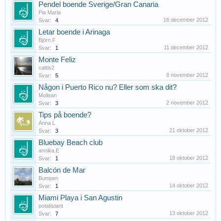
Pendel boende Sverige/Gran Canaria
Pia Maria
16 december 2012
Svar:
4
Letar boende i Arinaga
Björn.F
11 december 2012
Svar:
1
Monte Feliz
cattis2
8 november 2012
Svar:
5
Någon i Puerto Rico nu? Eller som ska dit?
Mollsan
2 november 2012
Svar:
3
Tips på boende?
Anna L
21 oktober 2012
Svar:
3
Bluebay Beach club
annika.E
18 oktober 2012
Svar:
1
Balcón de Mar
Bumpen
14 oktober 2012
Svar:
1
Miami Playa i San Agustin
potatistant
13 oktober 2012
Svar:
7