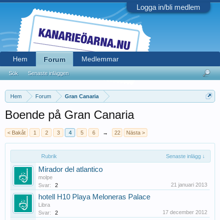
Logga in/bli medlem
Hem
Medlemmar
Forum
Sök
Senaste inläggen
Hem
Forum
Gran Canaria
Boende på Gran Canaria
< Bakåt
1
2
3
4
5
6
→
22
Nästa >
Rubrik
Senaste inlägg ↓
Mirador del atlantico
molpe
21 januari 2013
Svar:
2
hotell H10 Playa Meloneras Palace
Libra
17 december 2012
Svar:
2