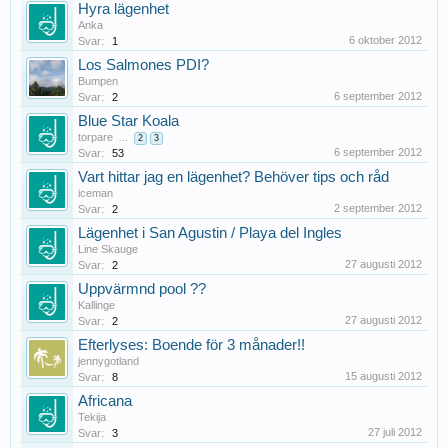
Hyra lägenhet
Anka
6 oktober 2012
Svar:
1
Los Salmones PDI?
Bumpen
6 september 2012
Svar:
2
Blue Star Koala
torpare
...
2
3
6 september 2012
Svar:
53
Vart hittar jag en lägenhet? Behöver tips och råd
iceman
2 september 2012
Svar:
2
Lägenhet i San Agustin / Playa del Ingles
Line Skauge
27 augusti 2012
Svar:
2
Uppvärmnd pool ??
Kallinge
27 augusti 2012
Svar:
2
Efterlyses: Boende för 3 månader!!
jennygotland
15 augusti 2012
Svar:
8
Africana
Tekija
27 juli 2012
Svar:
3