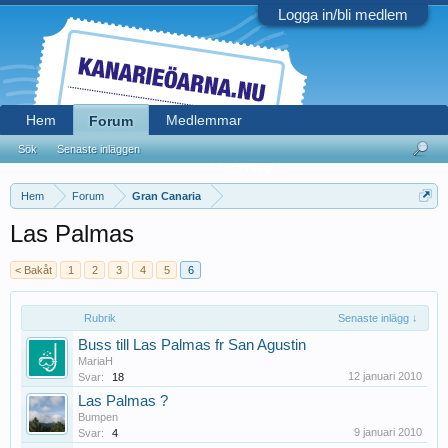
Logga in/bli medlem
Hem
Medlemmar
Forum
Sök
Senaste inläggen
Hem
Forum
Gran Canaria
Las Palmas
< Bakåt
1
2
3
4
5
6
Rubrik
Senaste inlägg ↓
Buss till Las Palmas fr San Agustin
MariaH
12 januari 2010
Svar:
18
Las Palmas ?
Bumpen
9 januari 2010
Svar:
4