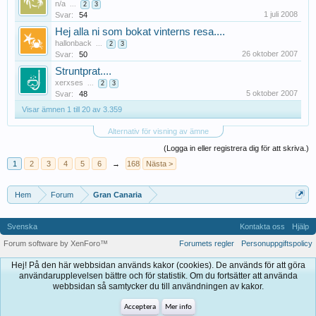
n/a
...
2
3
1 juli 2008
Svar:
54
Hej alla ni som bokat vinterns resa....
hallonback
...
2
3
26 oktober 2007
Svar:
50
Struntprat....
xerxses
...
2
3
5 oktober 2007
Svar:
48
Visar ämnen 1 till 20 av 3.359
Alternativ för visning av ämne
(Logga in eller registrera dig för att skriva.)
1
2
3
4
5
6
→
168
Nästa >
Hem
Forum
Gran Canaria
Svenska
Kontakta oss
Hjälp
Forum software by XenForo™
Forumets regler
Personuppgiftspolicy
Hej! På den här webbsidan används kakor (cookies). De används för att göra
användarupplevelsen bättre och för statistik. Om du fortsätter att använda
webbsidan så samtycker du till användningen av kakor.
Acceptera
Mer info