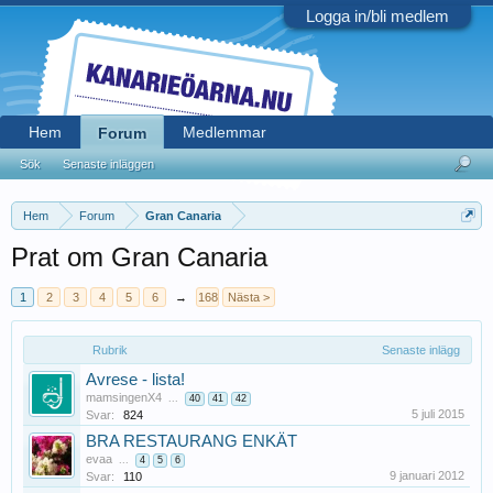
Logga in/bli medlem
Hem
Medlemmar
Forum
Sök
Senaste inläggen
Hem
Forum
Gran Canaria
Prat om Gran Canaria
1
2
3
4
5
6
→
168
Nästa >
Rubrik
Senaste inlägg
Avrese - lista!
mamsingenX4
...
40
41
42
5 juli 2015
Svar:
824
BRA RESTAURANG ENKÄT
evaa
...
4
5
6
9 januari 2012
Svar:
110