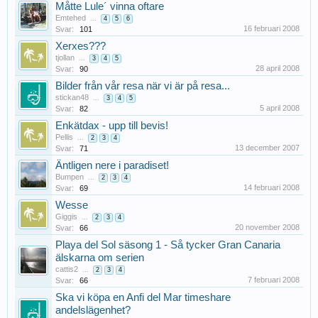
Måtte Lule´ vinna oftare
Emtehed
...
4
5
6
16 februari 2008
Svar:
101
Xerxes???
tjollan
...
3
4
5
28 april 2008
Svar:
90
Bilder från vår resa när vi är på resa...
stickan48
...
3
4
5
5 april 2008
Svar:
82
Enkätdax - upp till bevis!
Pellis
...
2
3
4
13 december 2007
Svar:
71
Äntligen nere i paradiset!
Bumpen
...
2
3
4
14 februari 2008
Svar:
69
Wesse
Giggis
...
2
3
4
20 november 2008
Svar:
66
Playa del Sol säsong 1 - Så tycker Gran Canaria
älskarna om serien
cattis2
...
2
3
4
7 februari 2008
Svar:
66
Ska vi köpa en Anfi del Mar timeshare
andelslägenhet?