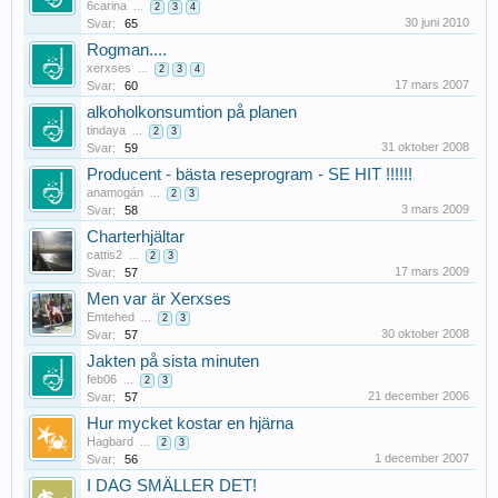
6carina
...
2
3
4
30 juni 2010
Svar:
65
Rogman....
xerxses
...
2
3
4
17 mars 2007
Svar:
60
alkoholkonsumtion på planen
tindaya
...
2
3
31 oktober 2008
Svar:
59
Producent - bästa reseprogram - SE HIT !!!!!!
anamogán
...
2
3
3 mars 2009
Svar:
58
Charterhjältar
cattis2
...
2
3
17 mars 2009
Svar:
57
Men var är Xerxses
Emtehed
...
2
3
30 oktober 2008
Svar:
57
Jakten på sista minuten
feb06
...
2
3
21 december 2006
Svar:
57
Hur mycket kostar en hjärna
Hagbard
...
2
3
1 december 2007
Svar:
56
I DAG SMÄLLER DET!