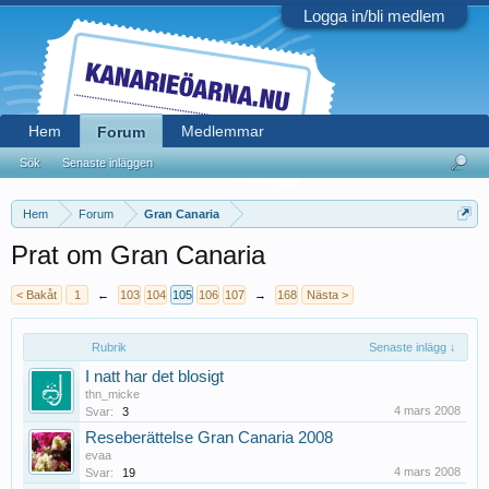
Logga in/bli medlem
Hem
Medlemmar
Forum
Sök
Senaste inläggen
Hem
Forum
Gran Canaria
Prat om Gran Canaria
< Bakåt
1
←
103
104
105
106
107
→
168
Nästa >
Rubrik
Senaste inlägg ↓
I natt har det blosigt
thn_micke
4 mars 2008
Svar:
3
Reseberättelse Gran Canaria 2008
evaa
4 mars 2008
Svar:
19