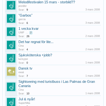
Melodifestivalen 15 mars - storbild??
jennifer
3 mars 2008
Svar:
9
"Garbos"
garcia
3 mars 2008
Svar:
6
1 vecka kvar
UWF
...
2
2 mars 2008
Svar:
26
Det har regnat för lite...
Cina
2 mars 2008
Svar:
4
Sjuksköterska +jobb?
luckyjoe
1 mars 2008
Svar:
0
Dansk tv
ewat
1 mars 2008
Svar:
7
Sightseeing med turistbuss i Las Palmas de Gran
Canaria
Cina
1 mars 2008
Svar:
10
Jul & nyår!
SuperMita