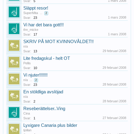
1 mars 2008
Svar:
5
Släppt resor!
SuperMita
...
2
1 mars 2008
Svar:
23
Vi har det bara gott!!!
thn_micke
1 mars 2008
Svar:
17
SKRIV PÅ MOT KVINNOVÅLDET!!
n/a
29 februari 2008
Svar:
13
Lite fredagskul - helt OT
Pellis
29 februari 2008
Svar:
10
Vi njuter!!!!!!!
n/a
...
2
28 februari 2008
Svar:
23
En stöldliga avslöjad
n/a
28 februari 2008
Svar:
2
Reseberättelser..Ving
Cina
27 februari 2008
Svar:
1
Lyxigare Canaria plus bilder
tjollan