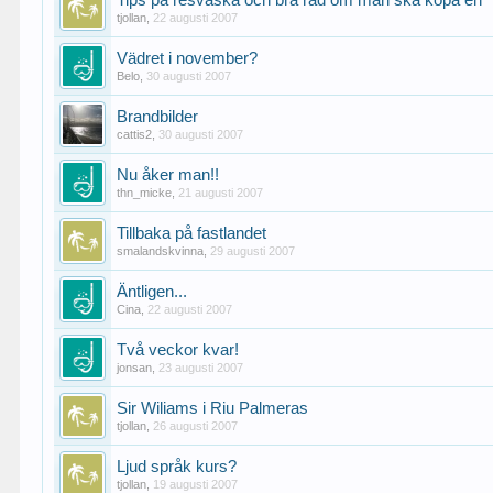
Tips på resväska och bra råd om man ska köpa en
tjollan
,
22 augusti 2007
Vädret i november?
Belo
,
30 augusti 2007
Brandbilder
cattis2
,
30 augusti 2007
Nu åker man!!
thn_micke
,
21 augusti 2007
Tillbaka på fastlandet
smalandskvinna
,
29 augusti 2007
Äntligen...
Cina
,
22 augusti 2007
Två veckor kvar!
jonsan
,
23 augusti 2007
Sir Wiliams i Riu Palmeras
tjollan
,
26 augusti 2007
Ljud språk kurs?
tjollan
,
19 augusti 2007