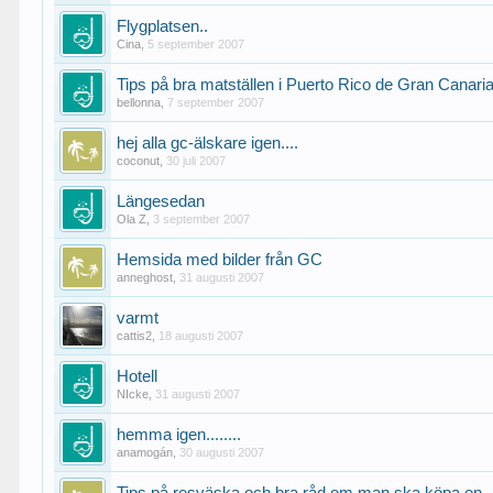
Flygplatsen..
Cina
,
5 september 2007
Tips på bra matställen i Puerto Rico de Gran Canari
bellonna
,
7 september 2007
hej alla gc-älskare igen....
coconut
,
30 juli 2007
Längesedan
Ola Z
,
3 september 2007
Hemsida med bilder från GC
anneghost
,
31 augusti 2007
varmt
cattis2
,
18 augusti 2007
Hotell
NIcke
,
31 augusti 2007
hemma igen........
anamogán
,
30 augusti 2007