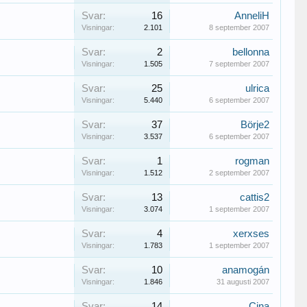
Svar:
16
AnneliH
Visningar:
2.101
8 september 2007
Svar:
2
bellonna
Visningar:
1.505
7 september 2007
Svar:
25
ulrica
Visningar:
5.440
6 september 2007
Svar:
37
Börje2
Visningar:
3.537
6 september 2007
Svar:
1
rogman
Visningar:
1.512
2 september 2007
Svar:
13
cattis2
Visningar:
3.074
1 september 2007
Svar:
4
xerxses
Visningar:
1.783
1 september 2007
Svar:
10
anamogán
Visningar:
1.846
31 augusti 2007
Svar:
14
Cina