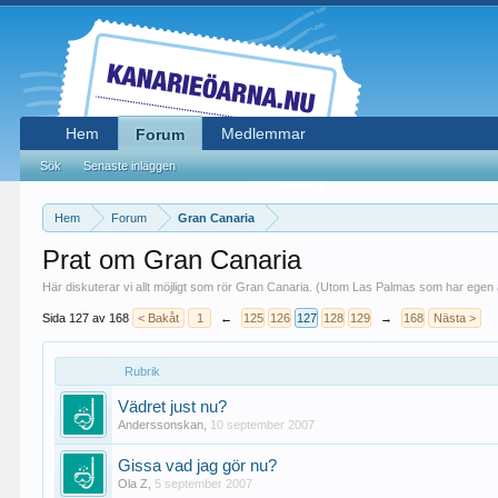
Hem
Medlemmar
Forum
Sök
Senaste inläggen
Hem
Forum
Gran Canaria
Prat om Gran Canaria
Här diskuterar vi allt möjligt som rör Gran Canaria. (Utom Las Palmas som har egen 
Sida 127 av 168
< Bakåt
1
←
125
126
127
128
129
→
168
Nästa >
Rubrik
Vädret just nu?
Anderssonskan
,
10 september 2007
Gissa vad jag gör nu?
Ola Z
,
5 september 2007