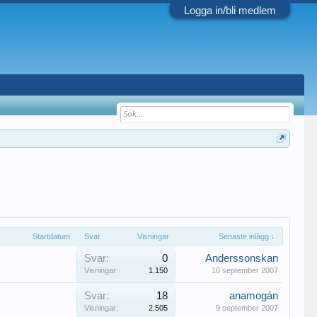
Logga in/bli medlem
Startdatum
Svar
Visningar
Senaste inlägg ↓
Svar:
0
Anderssonskan
Visningar:
1.150
10 september 2007
Svar:
18
anamogán
Visningar:
2.505
9 september 2007