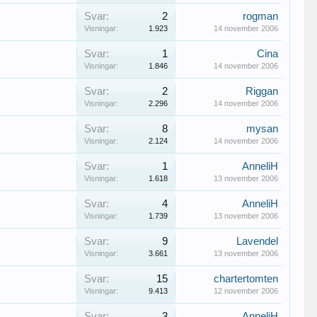
Svar:
2
rogman
Visningar:
1.923
14 november 2006
Svar:
1
Cina
Visningar:
1.846
14 november 2006
Svar:
2
Riggan
Visningar:
2.296
14 november 2006
Svar:
8
mysan
Visningar:
2.124
14 november 2006
Svar:
1
AnneliH
Visningar:
1.618
13 november 2006
Svar:
4
AnneliH
Visningar:
1.739
13 november 2006
Svar:
9
Lavendel
Visningar:
3.661
13 november 2006
Svar:
15
chartertomten
Visningar:
9.413
12 november 2006
Svar:
3
AnneliH