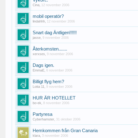
Vykort..
Cina
,
12 november 2006
mobil operatör?
lindahhh
,
12 november 2006
Snart dag Äntligen!!!!!!
jasse
,
9 november 2006
Återkomsten.......
xerxses
,
9 november 2006
Dags igen.
EmmaE
,
6 november 2006
Billigt flyg hem?
Lotta 11
,
9 november 2006
HUR ÄR HOTELLET
bo-ek
,
8 november 2006
Partyresa
Cyberhamster
,
31 oktober 2006
Hemkommen från Gran Canaria
klara
,
3 november 2006