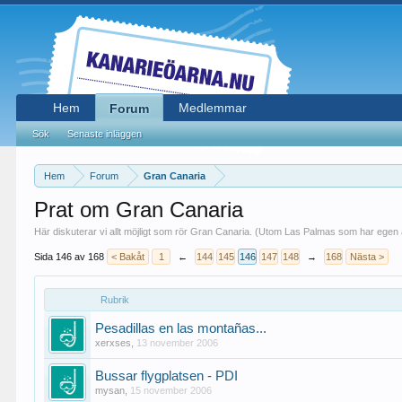
Hem
Medlemmar
Forum
Sök
Senaste inläggen
Hem
Forum
Gran Canaria
Prat om Gran Canaria
Här diskuterar vi allt möjligt som rör Gran Canaria. (Utom Las Palmas som har egen 
Sida 146 av 168
< Bakåt
1
←
144
145
146
147
148
→
168
Nästa >
Rubrik
Pesadillas en las montañas...
xerxses
,
13 november 2006
Bussar flygplatsen - PDI
mysan
,
15 november 2006