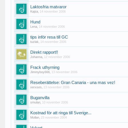
Laktosfria matvaror
Kajsa
,
14 november 2006
Hund
Lena
,
14 november 2006
tips inför resa till GC
tuzlak
,
14 november 2006
Direkt rapport!!
Johanna
,
12 november 2006
Frack uthyrning
Jimmyboy666
,
13 november 2006
Reseberättelse: Gran Canaria - una mas vez!
xerxses
,
13 november 2006
Buganvilla
smulan
,
10 november 2006
Kostnad för att ringa till Sverige...
Mollan
,
23 november 2004