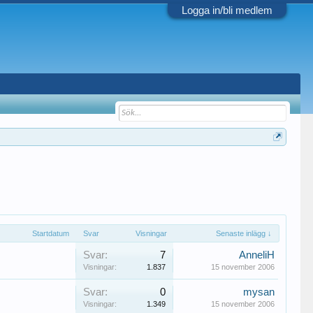
Logga in/bli medlem
Startdatum
Svar
Visningar
Senaste inlägg ↓
Svar:
7
AnneliH
Visningar:
1.837
15 november 2006
Svar:
0
mysan
Visningar:
1.349
15 november 2006