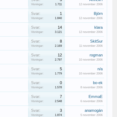
Visningar:
1.711
12 november 2006
Svar:
1
Björn
Visningar:
1.840
12 november 2006
Svar:
14
klara
Visningar:
3.121
12 november 2006
Svar:
8
SkitSur
Visningar:
2.169
11 november 2006
Svar:
12
rogman
Visningar:
2.797
10 november 2006
Svar:
5
n/a
Visningar:
1.779
10 november 2006
Svar:
0
bo-ek
Visningar:
1.578
8 november 2006
Svar:
7
EmmaE
Visningar:
2.548
6 november 2006
Svar:
3
anamogán
Visningar:
1.874
5 november 2006