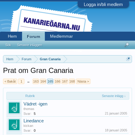
Logga in/bli medlem
Hem
Medlemmar
Forum
Sök
Senaste inläggen
Hem
Forum
Gran Canaria
Prat om Gran Canaria
< Bakåt
1
←
163
164
165
166
167
168
Nästa >
Rubrik
Senaste inlägg ↓
Vädret -igen
thomas
21 januari 2005
Svar:
5
Linedance
kickan
18 januari 2005
Svar:
0