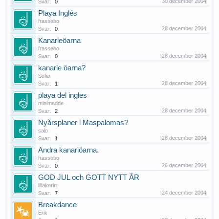
30 december 2004
Svar:
0
Playa Inglés
frassebo
28 december 2004
Svar:
0
Kanarieöarna
frassebo
28 december 2004
Svar:
0
kanarie öarna?
Sofia
28 december 2004
Svar:
1
playa del ingles
minimadde
28 december 2004
Svar:
2
Nyårsplaner i Maspalomas?
salo
28 december 2004
Svar:
1
Andra kanariöarna.
frassebo
26 december 2004
Svar:
0
GOD JUL och GOTT NYTT ÅR
lillakarin
24 december 2004
Svar:
7
Breakdance
Erik