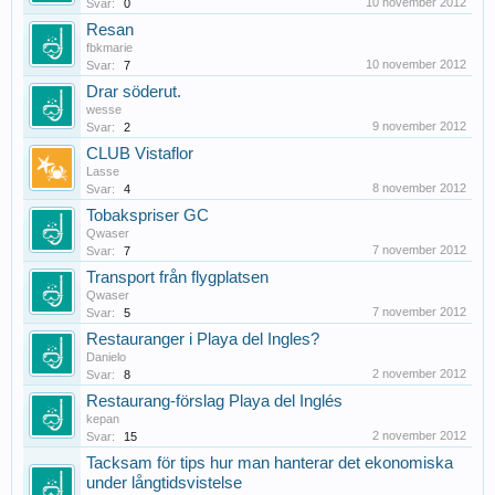
10 november 2012
Svar:
0
Resan
fbkmarie
10 november 2012
Svar:
7
Drar söderut.
wesse
9 november 2012
Svar:
2
CLUB Vistaflor
Lasse
8 november 2012
Svar:
4
Tobakspriser GC
Qwaser
7 november 2012
Svar:
7
Transport från flygplatsen
Qwaser
7 november 2012
Svar:
5
Restauranger i Playa del Ingles?
Danielo
2 november 2012
Svar:
8
Restaurang-förslag Playa del Inglés
kepan
2 november 2012
Svar:
15
Tacksam för tips hur man hanterar det ekonomiska
under långtidsvistelse