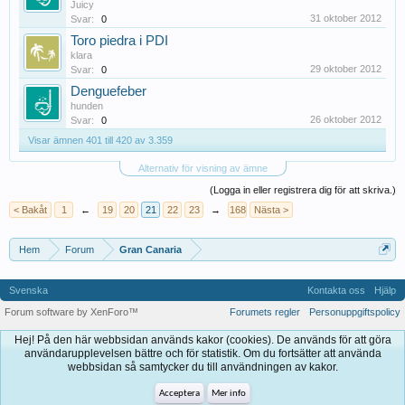
Juicy
31 oktober 2012
Svar:
0
Toro piedra i PDI
klara
29 oktober 2012
Svar:
0
Denguefeber
hunden
26 oktober 2012
Svar:
0
Visar ämnen 401 till 420 av 3.359
Alternativ för visning av ämne
(Logga in eller registrera dig för att skriva.)
< Bakåt
1
←
19
20
21
22
23
→
168
Nästa >
Hem
Forum
Gran Canaria
Svenska
Kontakta oss
Hjälp
Forum software by XenForo™
Forumets regler
Personuppgiftspolicy
Hej! På den här webbsidan används kakor (cookies). De används för att göra
användarupplevelsen bättre och för statistik. Om du fortsätter att använda
webbsidan så samtycker du till användningen av kakor.
Acceptera
Mer info