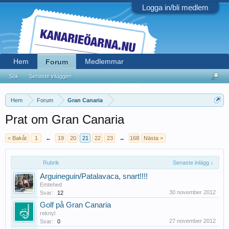
Logga in/bli medlem
Hem
Medlemmar
Forum
Sök
Senaste inläggen
Hem
Forum
Gran Canaria
Prat om Gran Canaria
< Bakåt
1
←
19
20
21
22
23
→
168
Nästa >
Rubrik
Senaste inlägg ↓
Arguineguin/Patalavaca, snart!!!!
Emtehed
30 november 2012
Svar:
12
Golf på Gran Canaria
reknyl
27 november 2012
Svar:
0