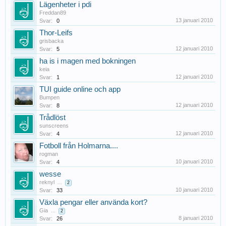
Lägenheter i pdi
Freddan89
13 januari 2010
Svar:
0
Thor-Leifs
grisbacka
12 januari 2010
Svar:
5
ha is i magen med bokningen
keia
12 januari 2010
Svar:
1
TUI guide online och app
Bumpen
12 januari 2010
Svar:
8
Trådlöst
sunscreens
12 januari 2010
Svar:
4
Fotboll från Holmarna....
rogman
10 januari 2010
Svar:
4
wesse
reknyl
...
2
10 januari 2010
Svar:
33
Växla pengar eller använda kort?
Gia
...
2
8 januari 2010
Svar:
26