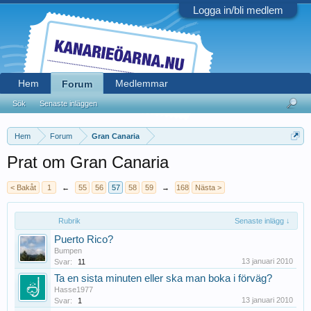
Logga in/bli medlem
Hem
Medlemmar
Forum
Sök
Senaste inläggen
Hem
Forum
Gran Canaria
Prat om Gran Canaria
< Bakåt
1
←
55
56
57
58
59
→
168
Nästa >
Rubrik
Senaste inlägg ↓
Puerto Rico?
Bumpen
13 januari 2010
Svar:
11
Ta en sista minuten eller ska man boka i förväg?
Hasse1977
13 januari 2010
Svar:
1