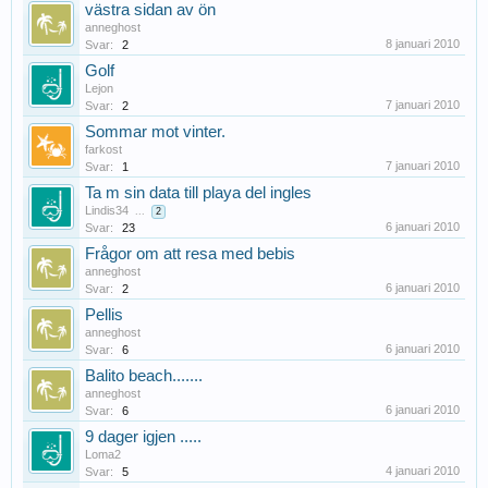
västra sidan av ön
anneghost
8 januari 2010
Svar:
2
Golf
Lejon
7 januari 2010
Svar:
2
Sommar mot vinter.
farkost
7 januari 2010
Svar:
1
Ta m sin data till playa del ingles
Lindis34
...
2
6 januari 2010
Svar:
23
Frågor om att resa med bebis
anneghost
6 januari 2010
Svar:
2
Pellis
anneghost
6 januari 2010
Svar:
6
Balito beach.......
anneghost
6 januari 2010
Svar:
6
9 dager igjen .....
Loma2
4 januari 2010
Svar:
5