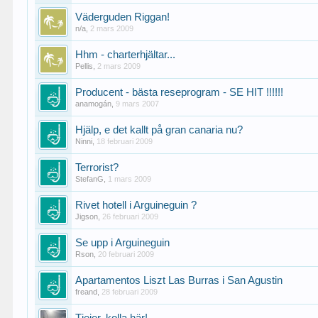
Väderguden Riggan!
n/a
,
2 mars 2009
Hhm - charterhjältar...
Pellis
,
2 mars 2009
Producent - bästa reseprogram - SE HIT !!!!!!
anamogán
,
9 mars 2007
Hjälp, e det kallt på gran canaria nu?
Ninni
,
18 februari 2009
Terrorist?
StefanG
,
1 mars 2009
Rivet hotell i Arguineguin ?
Jigson
,
26 februari 2009
Se upp i Arguineguin
Rson
,
20 februari 2009
Apartamentos Liszt Las Burras i San Agustin
freand
,
28 februari 2009