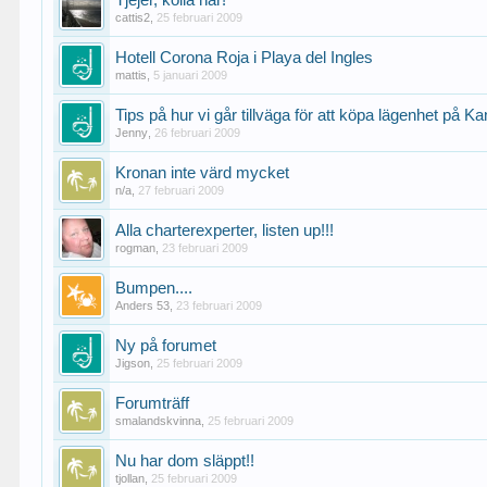
Tjejer, kolla här!
cattis2
,
25 februari 2009
Hotell Corona Roja i Playa del Ingles
mattis
,
5 januari 2009
Tips på hur vi går tillväga för att köpa lägenhet på K
Jenny
,
26 februari 2009
Kronan inte värd mycket
n/a
,
27 februari 2009
Alla charterexperter, listen up!!!
rogman
,
23 februari 2009
Bumpen....
Anders 53
,
23 februari 2009
Ny på forumet
Jigson
,
25 februari 2009
Forumträff
smalandskvinna
,
25 februari 2009
Nu har dom släppt!!
tjollan
,
25 februari 2009