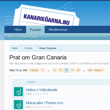
Hem
Medlemmar
Forum
Sök
Senaste inläggen
Hem
Forum
Gran Canaria
Prat om Gran Canaria
Här diskuterar vi allt möjligt som rör Gran Canaria. (Utom Las Palmas som har egen 
Sida 73 av 168
< Bakåt
1
←
71
72
73
74
75
→
168
Nästa >
Rubrik
Hälsa o Välmående
Cina
,
6 mars 2009
Maracaibo i Puerto rico
keia
,
23 februari 2009