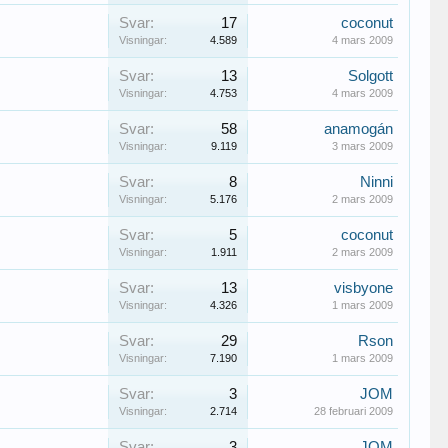
Svar:
17
coconut
Visningar:
4.589
4 mars 2009
Svar:
13
Solgott
Visningar:
4.753
4 mars 2009
Svar:
58
anamogán
Visningar:
9.119
3 mars 2009
Svar:
8
Ninni
Visningar:
5.176
2 mars 2009
Svar:
5
coconut
Visningar:
1.911
2 mars 2009
Svar:
13
visbyone
Visningar:
4.326
1 mars 2009
Svar:
29
Rson
Visningar:
7.190
1 mars 2009
Svar:
3
JOM
Visningar:
2.714
28 februari 2009
Svar:
3
JOM