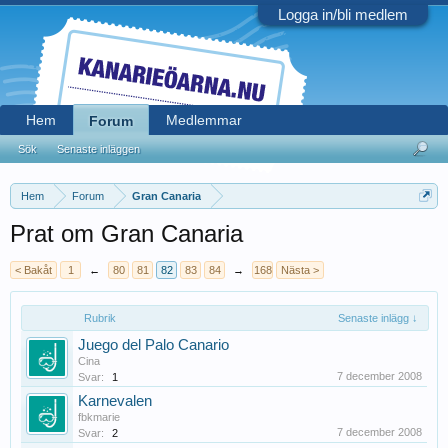
Logga in/bli medlem
Hem
Medlemmar
Forum
Sök
Senaste inläggen
Hem
Forum
Gran Canaria
Prat om Gran Canaria
< Bakåt
1
←
80
81
82
83
84
→
168
Nästa >
Rubrik
Senaste inlägg ↓
Juego del Palo Canario
Cina
7 december 2008
Svar:
1
Karnevalen
fbkmarie
7 december 2008
Svar:
2