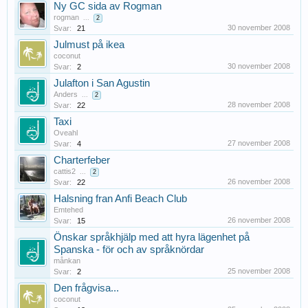
Ny GC sida av Rogman
rogman
...
2
30 november 2008
Svar:
21
Julmust på ikea
coconut
30 november 2008
Svar:
2
Julafton i San Agustin
Anders
...
2
28 november 2008
Svar:
22
Taxi
Oveahl
27 november 2008
Svar:
4
Charterfeber
cattis2
...
2
26 november 2008
Svar:
22
Halsning fran Anfi Beach Club
Emtehed
26 november 2008
Svar:
15
Önskar språkhjälp med att hyra lägenhet på
Spanska - för och av språknördar
månkan
25 november 2008
Svar:
2
Den frågvisa...
coconut