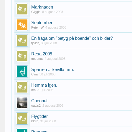
Marknaden
Giggis
,
8 augusti 2008
September
Peter_W
,
4 augusti 2008
En fråga om "betyg på boende" och bilder?
tjollan
,
30 juli 2008
Resa 2009
coconut
,
4 augusti 2008
Spanien ...Sevilla mm.
Cina
,
30 juli 2008
Hemma igen.
n/a
,
31 juli 2008
Coconut
cattis2
,
2 augusti 2008
Flygtider
klara
,
31 juli 2008