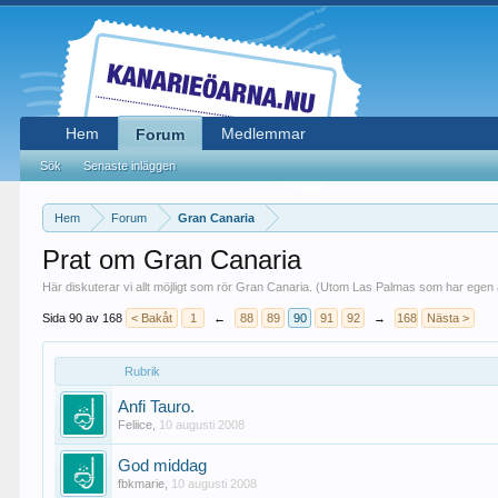
Hem
Medlemmar
Forum
Sök
Senaste inläggen
Hem
Forum
Gran Canaria
Prat om Gran Canaria
Här diskuterar vi allt möjligt som rör Gran Canaria. (Utom Las Palmas som har egen 
Sida 90 av 168
< Bakåt
1
←
88
89
90
91
92
→
168
Nästa >
Rubrik
Anfi Tauro.
Feliice
,
10 augusti 2008
God middag
fbkmarie
,
10 augusti 2008