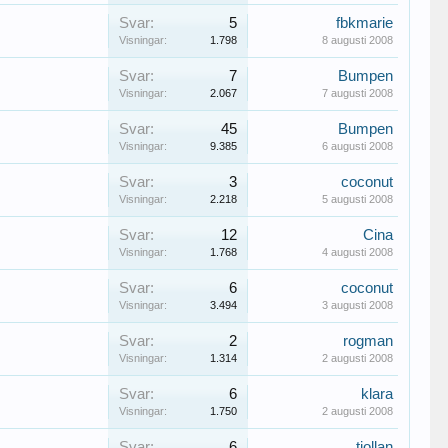
Svar:
5
fbkmarie
Visningar:
1.798
8 augusti 2008
Svar:
7
Bumpen
Visningar:
2.067
7 augusti 2008
Svar:
45
Bumpen
Visningar:
9.385
6 augusti 2008
Svar:
3
coconut
Visningar:
2.218
5 augusti 2008
Svar:
12
Cina
Visningar:
1.768
4 augusti 2008
Svar:
6
coconut
Visningar:
3.494
3 augusti 2008
Svar:
2
rogman
Visningar:
1.314
2 augusti 2008
Svar:
6
klara
Visningar:
1.750
2 augusti 2008
Svar:
6
tjollan