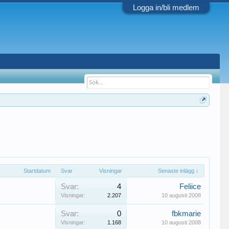
Logga in/bli medlem
Startdatum
Svar
Visningar
Senaste inlägg ↓
Svar:
4
Feliice
Visningar:
2.207
10 augusti 2008
Svar:
0
fbkmarie
Visningar:
1.168
10 augusti 2008