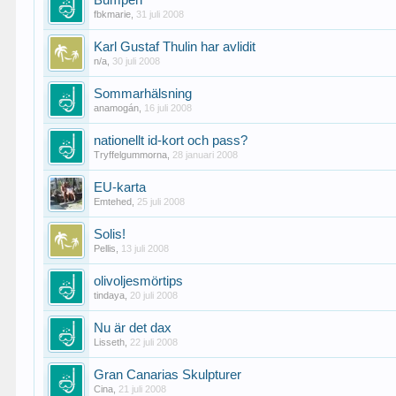
Bumpen
fbkmarie
,
31 juli 2008
Karl Gustaf Thulin har avlidit
n/a
,
30 juli 2008
Sommarhälsning
anamogán
,
16 juli 2008
nationellt id-kort och pass?
Tryffelgummorna
,
28 januari 2008
EU-karta
Emtehed
,
25 juli 2008
Solis!
Pellis
,
13 juli 2008
olivoljesmörtips
tindaya
,
20 juli 2008
Nu är det dax
Lisseth
,
22 juli 2008
Gran Canarias Skulpturer
Cina
,
21 juli 2008