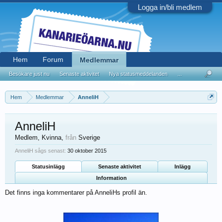
Logga in/bli medlem
Hem
Forum
Medlemmar
Besökare just nu
Senaste aktivitet
Nya statusmeddelanden
...
Hem
Medlemmar
AnneliH
AnneliH
Medlem
, Kvinna,
från
Sverige
AnneliH sågs senast:
30 oktober 2015
Statusinlägg
Senaste aktivitet
Inlägg
Information
Det finns inga kommentarer på AnneliHs profil än.