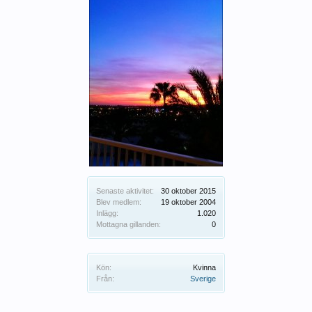
Senaste aktivitet:
30 oktober 2015
Blev medlem:
19 oktober 2004
Inlägg:
1.020
Mottagna gillanden:
0
Kön:
Kvinna
Från:
Sverige