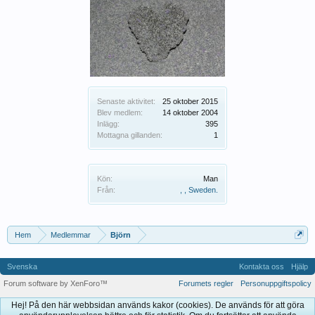
Senaste aktivitet:
25 oktober 2015
Blev medlem:
14 oktober 2004
Inlägg:
395
Mottagna gillanden:
1
Kön:
Man
Från:
, , Sweden.
Hem
Medlemmar
Björn
Svenska
Kontakta oss
Hjälp
Forum software by XenForo™
Forumets regler
Personuppgiftspolicy
Hej! På den här webbsidan används kakor (cookies). De används för att göra