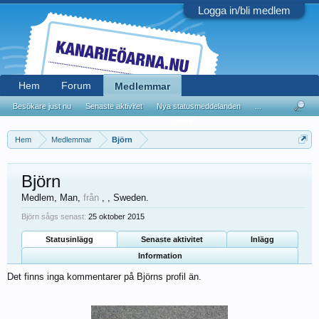
Logga in/bli medlem
Hem
Forum
Medlemmar
Besökare just nu
Senaste aktivitet
Nya statusmeddelanden
...
Hem
Medlemmar
Björn
Björn
Medlem
, Man,
från
, , Sweden.
Björn sågs senast:
25 oktober 2015
Statusinlägg
Senaste aktivitet
Inlägg
Information
Det finns inga kommentarer på Björns profil än.