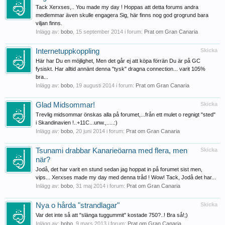
Tack Xerxses,.. You made my day ! Hoppas att detta forums andra
medlemmar även skulle engagera Sig, här finns nog god grogrund bara
viljan finns.
Inlägg av:
bobo
,
15 september 2014
i forum:
Prat om Gran Canaria
Internetuppkoppling
Skicka
Här har Du en möjlighet, Men det går ej att köpa förrän Du är på GC
fysiskt. Har alltid annänt denna "tysk" dragna connection... varit 105%
bra...
Inlägg av:
bobo
,
19 augusti 2014
i forum:
Prat om Gran Canaria
Glad Midsommar!
Skicka
Trevlig midsommar önskas alla på forumet,...från ett mulet o regnigt "sted"
i Skandinavien !..+11C...unw.,.....:)
Inlägg av:
bobo
,
20 juni 2014
i forum:
Prat om Gran Canaria
Tsunami drabbar Kanarieöarna med flera, men
Skicka
när?
Jodå, det har varit en stund sedan jag hoppat in på forumet sist men,
vips... Xerxses made my day med denna tråd ! Wow! Tack, Jodå det har...
Inlägg av:
bobo
,
31 maj 2014
i forum:
Prat om Gran Canaria
Nya o hårda "strandlagar"
Skicka
Var det inte så att "slänga tuggummit" kostade 750?..! Bra så!;)
Inlägg av:
bobo
,
9 mars 2013
i forum:
Prat om Gran Canaria