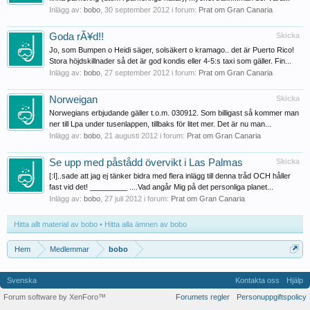
Inlägg av:
bobo
,
30 september 2012
i forum:
Prat om Gran Canaria
Goda rÃ¥d!!
Skicka
Jo, som Bumpen o Heidi säger, solsäkert o kramago.. det är Puerto Rico!
Stora höjdskillnader så det är god kondis eller 4-5:s taxi som gäller. Fin...
Inlägg av:
bobo
,
27 september 2012
i forum:
Prat om Gran Canaria
Norweigan
Skicka
Norwegians erbjudande gäller t.o.m. 030912. Som billigast så kommer man
ner till Lpa under tusenlappen, tillbaks för litet mer. Det är nu man...
Inlägg av:
bobo
,
21 augusti 2012
i forum:
Prat om Gran Canaria
Se upp med påstådd övervikt i Las Palmas
Skicka
[:I]..sade att jag ej tänker bidra med flera inlägg till denna tråd OCH håller
fast vid det! _________ ....Vad angår Mig på det personliga planet...
Inlägg av:
bobo
,
27 juli 2012
i forum:
Prat om Gran Canaria
Hitta allt material av bobo
Hitta alla ämnen av bobo
Hem
Medlemmar
bobo
Svenska
Kontakta oss
Hjälp
Forum software by XenForo™
Forumets regler
Personuppgiftspolicy