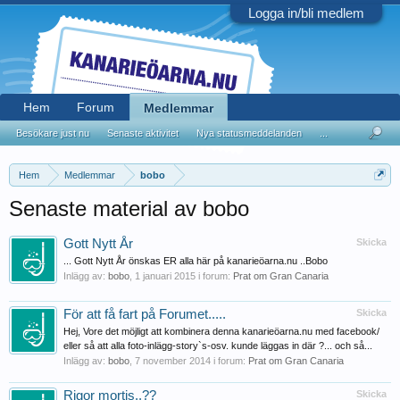
Logga in/bli medlem
Hem
Forum
Medlemmar
Besökare just nu
Senaste aktivitet
Nya statusmeddelanden
...
Hem
Medlemmar
bobo
Senaste material av bobo
Gott Nytt År
Skicka
... Gott Nytt År önskas ER alla här på kanarieöarna.nu ..Bobo
Inlägg av:
bobo
,
1 januari 2015
i forum:
Prat om Gran Canaria
För att få fart på Forumet.....
Skicka
Hej, Vore det möjligt att kombinera denna kanarieöarna.nu med facebook/
eller så att alla foto-inlägg-story`s-osv. kunde läggas in där ?... och så...
Inlägg av:
bobo
,
7 november 2014
i forum:
Prat om Gran Canaria
Rigor mortis..??
Skicka