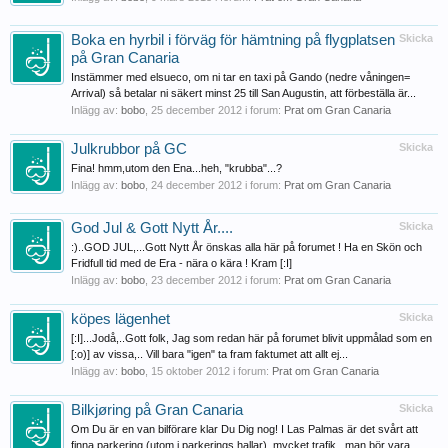
Boka en hyrbil i förväg för hämtning på flygplatsen
Skicka
på Gran Canaria
Instämmer med elsueco, om ni tar en taxi på Gando (nedre våningen=
Arrival) så betalar ni säkert minst 25 till San Augustin, att förbeställa är...
Inlägg av:
bobo
,
25 december 2012
i forum:
Prat om Gran Canaria
Julkrubbor på GC
Skicka
Fina! hmm,utom den Ena...heh, "krubba"...?
Inlägg av:
bobo
,
24 december 2012
i forum:
Prat om Gran Canaria
God Jul & Gott Nytt År....
Skicka
:)..GOD JUL,...Gott Nytt År önskas alla här på forumet ! Ha en Skön och
Fridfull tid med de Era - nära o kära ! Kram [:I]
Inlägg av:
bobo
,
23 december 2012
i forum:
Prat om Gran Canaria
köpes lägenhet
Skicka
[:I]...Jodå,..Gott folk, Jag som redan här på forumet blivit uppmålad som en
[:o)] av vissa,.. Vill bara "igen" ta fram faktumet att allt ej...
Inlägg av:
bobo
,
15 oktober 2012
i forum:
Prat om Gran Canaria
Bilkjøring på Gran Canaria
Skicka
Om Du är en van bilförare klar Du Dig nog! I Las Palmas är det svårt att
finna parkering (utom i parkerings hallar), mycket trafik...man bör vara...