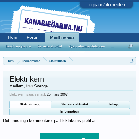
Logga in/bli medlem
Hem
Forum
Medlemmar
Besökare just nu
Senaste aktivitet
Nya statusmeddelanden
...
Hem
Medlemmar
Elektrikern
Elektrikern
Medlem
,
från
Sverige
Elektrikern sågs senast:
25 mars 2007
Statusinlägg
Senaste aktivitet
Inlägg
Information
Det finns inga kommentarer på Elektrikerns profil än.