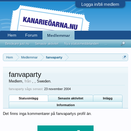
Logga in/bli medlem
Hem
Forum
Medlemmar
Besökare just nu
Senaste aktivitet
Nya statusmeddelanden
...
Hem
Medlemmar
fanvaparty
fanvaparty
Medlem
,
från
, , Sweden.
fanvaparty sågs senast:
23 november 2004
Statusinlägg
Senaste aktivitet
Inlägg
Information
Det finns inga kommentarer på fanvapartys profil än.