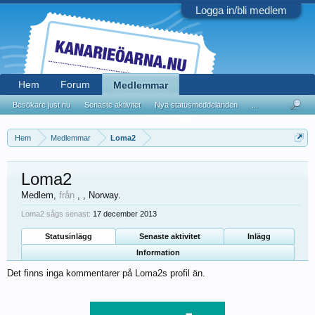
Logga in/bli medlem
Hem
Forum
Medlemmar
Besökare just nu
Senaste aktivitet
Nya statusmeddelanden
...
Hem
Medlemmar
Loma2
Loma2
Medlem
,
från
, , Norway.
Loma2 sågs senast:
17 december 2013
Statusinlägg
Senaste aktivitet
Inlägg
Information
Det finns inga kommentarer på Loma2s profil än.