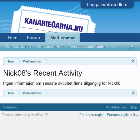
Logga in/bli medlem
Hem
Forum
Medlemmar
Besökare just nu
Senaste aktivitet
Nya statusmeddelanden
...
Hem
Medlemmar
Nick08's Recent Activity
Ingen information om senaste aktivitet finns tillgänglig för Nick08.
Hem
Medlemmar
Svenska
Kontakta oss
Hjälp
Forum software by XenForo™
Forumets regler
Personuppgiftspolicy