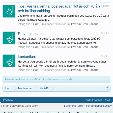
Tips: Var fira jämna födelsedagar (60 år och 70 år)
Skicka
och bröllopsmiddag
Jag rekommenderar en taxi tur till Arguineguin och Los Canarios 2...å testa
deras mexikanska kaffe....
Inlägg av:
Nick08
,
26 oktober 2005
i forum:
Prat om Gran Canaria
En vecka kvar
Skicka
Ha det så bra i "Paradiset", jag längtar som bara den! Testa å gå på
Tessan i San Agustins shopping center...de e ett kanon ställe. =)
Inlägg av:
Nick08
,
26 oktober 2005
i forum:
Prat om Gran Canaria
kontantkort
Skicka
Hej Lotta. Jag bodde där för ett år sedan och det är som visbyone säger
lite långt från allt. Men det mesta finns ju nere i centrum. Enda...
Inlägg av:
Nick08
,
24 oktober 2005
i forum:
Prat om Gran Canaria
Hitta allt material av Nick08
Hitta alla ämnen av Nick08
Hem
Medlemmar
Nick08
Svenska
Kontakta oss
Hjälp
Forum software by XenForo™
Forumets regler
Personuppgiftspolicy