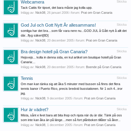
Webcamera
Skicka
Tack Cattis för tipset, det bara måste jag kolla upp.
Inlägg av:
Nick08
,
26 januari 2006
i forum:
Prat om Gran Canaria
God Jul och Gott Nytt År allesammans!
Skicka
somliga har det bra....som får vara nere nu...GOD JUL å Gått nytt å allt det
där...flyg säkert[8D]
Inlägg av:
Nick08
,
20 december 2005
i forum:
Prat om Gran Canaria
Bra design hotell på Gran Canaria?
Skicka
Hejsvejs... kolla in denna sida, en kul artikel om boutique hotell på Gran
Canaria:...
Inlägg av:
Nick08
,
20 december 2005
i forum:
Boende på Gran Canaria
Tennis
Skicka
Om man kan tänka sig att åka 5 minuter med bussen så finns det flera
tennis banor i Puerto Rico, precis bredvid busstationen. Nr 1 och 4...tror
jag.
Inlägg av:
Nick08
,
9 december 2005
i forum:
Prat om Gran Canaria
Hur är vädret?
Skicka
Mista, sånt e livet bara att bita ihop och njuta när du är där. Tänk på oss
som inte kan åka än på länge....men så fort plånboken tillåter så åker...
Inlägg av:
Nick08
,
1 december 2005
i forum:
Prat om Gran Canaria