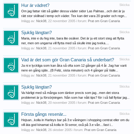
Hur är vädret?
Skicka
Om jag fattar rätt så gäller dessa väder sidor Las Palmas...och det är ju
rätt stor skillnad i temp och väder. Tex kan det vara 20 grader och regn...
Inlägg av:
Nick08
,
22 november 2005
i forum:
Prat om Gran Canaria
Sjuklig längtan?
Skicka
Maria, inte e du feg inte, bara lite osäker. Det är ju ett stort steg att flytta
ner, men om ungarna vill flytta med så skulle inte jag tveka....
Inlägg av:
Nick08
,
21 november 2005
i forum:
Prat om Gran Canaria
Vad är det som gör Gran Canaria så underbart?
Skicka
Ja ni e lyckliga som kan åka så ofta som 12 gånger på 4 år. Jag har varit
nere en gång själv...(B Feliz, sista minuten) och 4 gånger på Valle...
Inlägg av:
Nick08
,
21 november 2005
i forum:
Prat om Gran Canaria
Sjuklig längtan?
Skicka
Va härligt med så många som tänker precis som jag...men det stora
problemet är ju försörjningen. Nån som har nått tips? för i så fall flyttar jag...
Inlägg av:
Nick08
,
20 november 2005
i forum:
Prat om Gran Canaria
Första gångs resenär...
Skicka
Hejsan...kolla in Harleys bar på 3:e våningen i shopping centrat eller om du
vill äta god kinamat så kolla in Si senor, oxå på 3.e vån....fast i...
Inlägg av:
Nick08
,
26 oktober 2005
i forum:
Prat om Gran Canaria