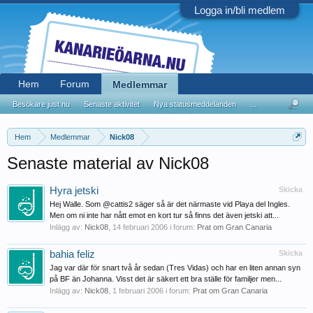
Logga in/bli medlem
Hem
Forum
Medlemmar
Besökare just nu
Senaste aktivitet
Nya statusmeddelanden
...
Hem
Medlemmar
Nick08
Senaste material av Nick08
Hyra jetski
Skicka
Hej Walle. Som @cattis2 säger så är det närmaste vid Playa del Ingles.
Men om ni inte har nått emot en kort tur så finns det även jetski att...
Inlägg av:
Nick08
,
14 februari 2006
i forum:
Prat om Gran Canaria
bahia feliz
Skicka
Jag var där för snart två år sedan (Tres Vidas) och har en liten annan syn
på BF än Johanna. Visst det är säkert ett bra ställe för familjer men...
Inlägg av:
Nick08
,
1 februari 2006
i forum:
Prat om Gran Canaria