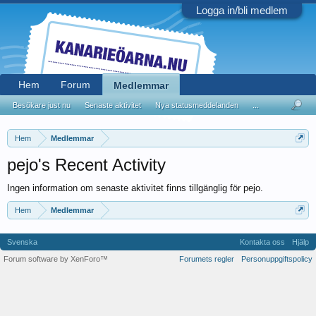
Logga in/bli medlem
Hem
Forum
Medlemmar
Besökare just nu
Senaste aktivitet
Nya statusmeddelanden
...
Hem
Medlemmar
pejo's Recent Activity
Ingen information om senaste aktivitet finns tillgänglig för pejo.
Hem
Medlemmar
Svenska
Kontakta oss
Hjälp
Forum software by XenForo™
Forumets regler
Personuppgiftspolicy