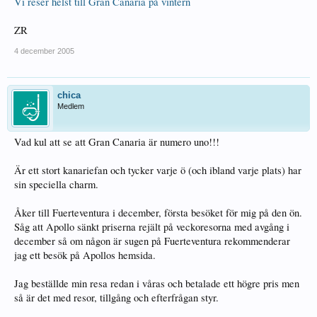
Vi reser helst till Gran Canaria på vintern
ZR
4 december 2005
chica
Medlem
Vad kul att se att Gran Canaria är numero uno!!!
Är ett stort kanariefan och tycker varje ö (och ibland varje plats) har
sin speciella charm.
Åker till Fuerteventura i december, första besöket för mig på den ön.
Såg att Apollo sänkt priserna rejält på veckoresorna med avgång i
december så om någon är sugen på Fuerteventura rekommenderar
jag ett besök på Apollos hemsida.
Jag beställde min resa redan i våras och betalade ett högre pris men
så är det med resor, tillgång och efterfrågan styr.