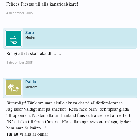
Felices Fiestas till alla kanarieälskare!
4 december 2005
Zaro
Medlem
Roligt att du skall aka dit.........
4 december 2005
Pellis
Medlem
Jätteroligt! Tänk om man skulle skriva det på alltforforaldrar.se
Jag läser väldigt mkt på snacket "Resa med barn" och tipsar glada
tillrop om ön. Nästan alla är Thailand fans och anser det är oerhört
"B" att åka till Gran Canaria. Får sällan ngn respons många, tycker
bara man är knäpp...!
Tur att vi alla är olika!