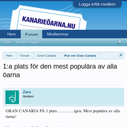
Logga in/bli medlem
Hem
Medlemmar
Forum
Sök
Senaste inläggen
Hem
Forum
Gran Canaria
Prat om Gran Canaria
1:a plats för den mest populära av alla
öarna
Zaro
Medlem
GRAN CANARIA PÅ 1 plats ..............igen. Mest populära av alla
öarna!