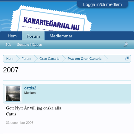
Logga in/bli medlem
Hem
Medlemmar
Forum
Sök
Senaste inläggen
Hem
Forum
Gran Canaria
Prat om Gran Canaria
2007
cattis2
Medlem
Gott Nytt År vill jag önska alla.
Cattis
31 december 2006