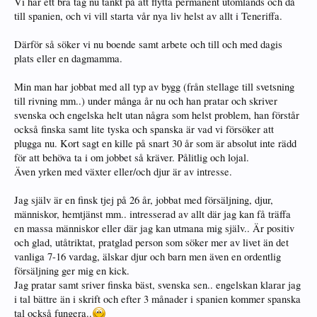
Vi har ett bra tag nu tänkt på att flytta permanent utomlands och då
till spanien, och vi vill starta vår nya liv helst av allt i Teneriffa.
Därför så söker vi nu boende samt arbete och till och med dagis
plats eller en dagmamma.
Min man har jobbat med all typ av bygg (från stellage till svetsning
till rivning mm..) under många år nu och han pratar och skriver
svenska och engelska helt utan några som helst problem, han förstår
också finska samt lite tyska och spanska är vad vi försöker att
plugga nu. Kort sagt en kille på snart 30 år som är absolut inte rädd
för att behöva ta i om jobbet så kräver. Pålitlig och lojal.
Även yrken med växter eller/och djur är av intresse.
Jag själv är en finsk tjej på 26 år, jobbat med försäljning, djur,
människor, hemtjänst mm.. intresserad av allt där jag kan få träffa
en massa människor eller där jag kan utmana mig själv.. Är positiv
och glad, utåtriktat, pratglad person som söker mer av livet än det
vanliga 7-16 vardag, älskar djur och barn men även en ordentlig
försäljning ger mig en kick.
Jag pratar samt sriver finska bäst, svenska sen.. engelskan klarar jag
i tal bättre än i skrift och efter 3 månader i spanien kommer spanska
tal också fungera..