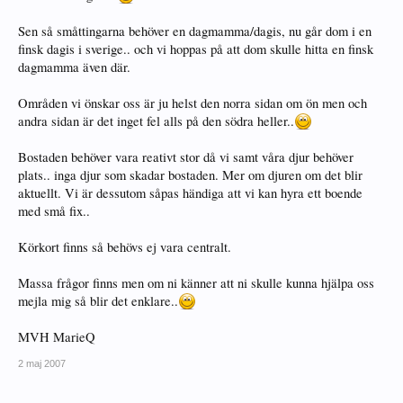
Sen så småttingarna behöver en dagmamma/dagis, nu går dom i en
finsk dagis i sverige.. och vi hoppas på att dom skulle hitta en finsk
dagmamma även där.
Områden vi önskar oss är ju helst den norra sidan om ön men och
andra sidan är det inget fel alls på den södra heller..
Bostaden behöver vara reativt stor då vi samt våra djur behöver
plats.. inga djur som skadar bostaden. Mer om djuren om det blir
aktuellt. Vi är dessutom såpas händiga att vi kan hyra ett boende
med små fix..
Körkort finns så behövs ej vara centralt.
Massa frågor finns men om ni känner att ni skulle kunna hjälpa oss
mejla mig så blir det enklare..
MVH MarieQ
2 maj 2007