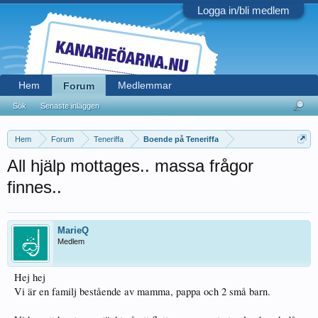
Logga in/bli medlem
Hem
Medlemmar
Forum
Sök
Senaste inläggen
Hem
Forum
Teneriffa
Boende på Teneriffa
All hjälp mottages.. massa frågor
finnes..
MarieQ
Medlem
Hej hej
Vi är en familj bestående av mamma, pappa och 2 små barn.