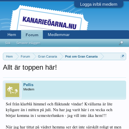
Logga in/bli medlem
Hem
Medlemmar
Forum
Sök
Senaste inläggen
Hem
Forum
Gran Canaria
Prat om Gran Canaria
Allt är toppen här!
Pellis
Medlem
Sol från klarblå himmel och fläktande vindar! Kvällarna är lite
kyligare än i mitten på juli. Nu har jag varit här i en vecka och
börjar komma in i semesterlunken - jag vill inte åka hem!!!
När jag har tittat på vädret hemma ser det inte särskilt roligt ut men