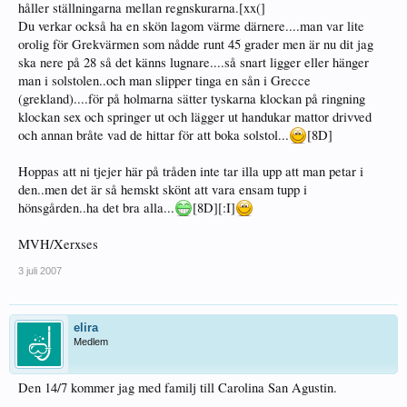
håller ställningarna mellan regnskurarna.[xx(]
Du verkar också ha en skön lagom värme därnere....man var lite
orolig för Grekvärmen som nådde runt 45 grader men är nu dit jag
ska nere på 28 så det känns lugnare....så snart ligger eller hänger
man i solstolen..och man slipper tinga en sån i Grecce
(grekland)....för på holmarna sätter tyskarna klockan på ringning
klockan sex och springer ut och lägger ut handukar mattor drivved
och annan bråte vad de hittar för att boka solstol...
[8D]
Hoppas att ni tjejer här på tråden inte tar illa upp att man petar i
den..men det är så hemskt skönt att vara ensam tupp i
hönsgården..ha det bra alla...
[8D][:I]
MVH/Xerxses
3 juli 2007
elira
Medlem
Den 14/7 kommer jag med familj till Carolina San Agustin.