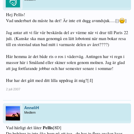
Hej Pellis!
Vad underbart du måste ha det! Är inte ett dugg avundsjuk.....[}
]
Jag antar att vi får vår beskärda del av värme när vi drar till Paris 22
juli. (Kanske ska man genomgå en lätt lobotomi när man bokar resa
till en storstad utan bad mitt i varmaste delen av året????)
Här hemma är det både ris o ros i väderväg. Antingen har vi regn i
massor här i Småland eller skiner solen genom molnen. Jag är glad
att jag fortfarande jobbar och har semester senare i sommar!
Hur har det gått med ditt lilla uppdrag åt mig?[:I]
2 juli 2007
AnneliH
Medlem
Pellis
Vad härligt det låter
[8D]
Du behöver ju inte åka hem på ett tag...du har ju flera veckor kvar