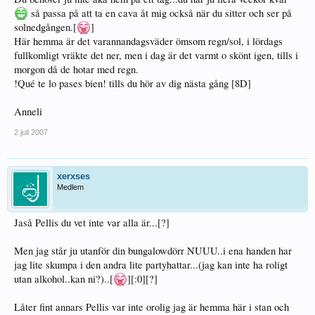
så passa på att ta en cava åt mig också när du sitter och ser på
solnedgången.[
]
Här hemma är det varannandagsväder ömsom regn/sol, i lördags
fullkomligt vräkte det ner, men i dag är det varmt o skönt igen, tills i
morgon då de hotar med regn.
!Qué te lo pases bien! tills du hör av dig nästa gång [8D]
Anneli
2 juli 2007
xerxses
Medlem
Jaså Pellis du vet inte var alla är...[?]
Men jag står ju utanför din bungalowdörr NUUU..i ena handen har
jag lite skumpa i den andra lite partyhattar...(jag kan inte ha roligt
utan alkohol..kan ni?)..[
][:0][?]
Låter fint annars Pellis var inte orolig jag är hemma här i stan och