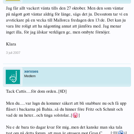
Jag får allt vackert vänta tills den 27 oktober. Men den som väntar
på någott gott väntar aldrig för länge, sägs det ju. Dessutom tar vi en
avstickare på en vecka till Mallorca fredagen den 13:de. Det kan ju
vara lite roligt att ha någonting annat att jämföra med. Jag menar
inget illa, för jag älskar verkligen gc, men ombyte förnöjer.
Klara
3 juli 2007
xerxses
Medlem
Tack Cattis....för dom orden..[8D]
Men du.....var lugn du kommer säkert att bli snabbare nu och få upp
flåset i backarna på Bahia..så du hinner före Fritz och Schmit och
vad de nu heter...och tinga solstolar..[
]
Nu e de bara tio dagar kvar för mig..men det kanske man ska tala
tyst om på detta forum..att man är otrogen mot Gran C.......[:I][
)]