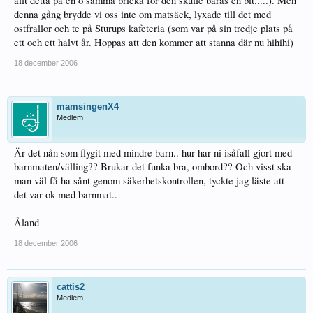
allt detta på en o samma bricka för den skulle bäras en bit.....). Men
denna gång brydde vi oss inte om matsäck, lyxade till det med
ostfrallor och te på Sturups kafeteria (som var på sin tredje plats på
ett och ett halvt år. Hoppas att den kommer att stanna där nu hihihi)
18 december 2006
mamsingenX4
Medlem
Är det nån som flygit med mindre barn.. hur har ni isåfall gjort med
barnmaten/välling?? Brukar det funka bra, ombord?? Och visst ska
man väl få ha sånt genom säkerhetskontrollen, tyckte jag läste att
det var ok med barnmat..
Åland
18 december 2006
cattis2
Medlem