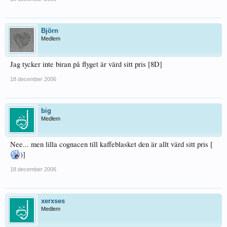
Björn
Medlem
Jag tycker inte biran på flyget är värd sitt pris [8D]
18 december 2006
big
Medlem
Nee... men lilla cognacen till kaffeblasket den är allt värd sitt pris [
)]
18 december 2006
xerxses
Medlem