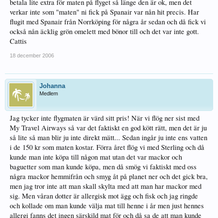
betala lite extra för maten på flyget så länge den är ok, men det
verkar inte som "maten" ni fick på Spanair var nån hit precis. Har
flugit med Spanair från Norrköping för några år sedan och då fick vi
också nån äcklig grön omelett med bönor till och det var inte gott.
Cattis
18 december 2006
Johanna
Medlem
Jag tycker inte flygmaten är värd sitt pris! När vi flög ner sist med
My Travel Airways så var det faktiskt en god kött rätt, men det är ju
så lite så man blir ju inte direkt mätt... Sedan ingår ju inte ens vatten
i de 150 kr som maten kostar. Förra året flög vi med Sterling och då
kunde man inte köpa till någon mat utan det var mackor och
baguetter som man kunde köpa, men då smög vi faktiskt med oss
några mackor hemmifrån och smyg åt på planet ner och det gick bra,
men jag tror inte att man skall skylta med att man har mackor med
sig. Men våran dotter är allergisk mot ägg och fisk och jag ringde
och kollade om man kunde välja mat till henne i år men just hennes
allergi fanns det ingen särskild mat för och då sa de att man kunde