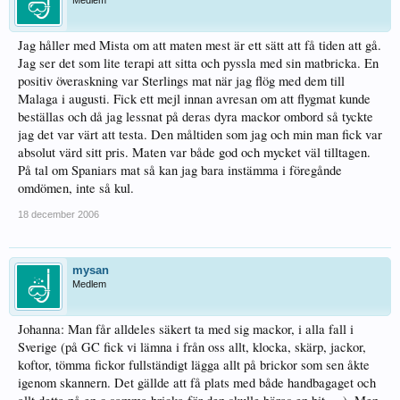
Medlem
Jag håller med Mista om att maten mest är ett sätt att få tiden att gå.
Jag ser det som lite terapi att sitta och pyssla med sin matbricka. En
positiv överaskning var Sterlings mat när jag flög med dem till
Malaga i augusti. Fick ett mejl innan avresan om att flygmat kunde
beställas och då jag lessnat på deras dyra mackor ombord så tyckte
jag det var värt att testa. Den måltiden som jag och min man fick var
absolut värd sitt pris. Maten var både god och mycket väl tilltagen.
På tal om Spaniars mat så kan jag bara instämma i föregånde
omdömen, inte så kul.
18 december 2006
mysan
Medlem
Johanna: Man får alldeles säkert ta med sig mackor, i alla fall i
Sverige (på GC fick vi lämna i från oss allt, klocka, skärp, jackor,
koftor, tömma fickor fullständigt lägga allt på brickor som sen åkte
igenom skannern. Det gällde att få plats med både handbagaget och