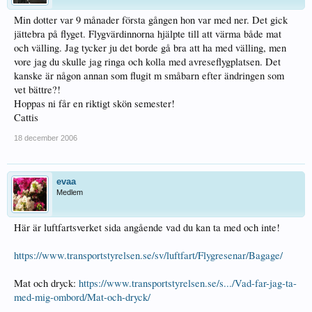
Min dotter var 9 månader första gången hon var med ner. Det gick
jättebra på flyget. Flygvärdinnorna hjälpte till att värma både mat
och välling. Jag tycker ju det borde gå bra att ha med välling, men
vore jag du skulle jag ringa och kolla med avreseflygplatsen. Det
kanske är någon annan som flugit m småbarn efter ändringen som
vet bättre?!
Hoppas ni får en riktigt skön semester!
Cattis
18 december 2006
evaa
Medlem
Här är luftfartsverket sida angående vad du kan ta med och inte!
https://www.transportstyrelsen.se/sv/luftfart/Flygresenar/Bagage/
Mat och dryck:
https://www.transportstyrelsen.se/s.../Vad-far-jag-ta-
med-mig-ombord/Mat-och-dryck/