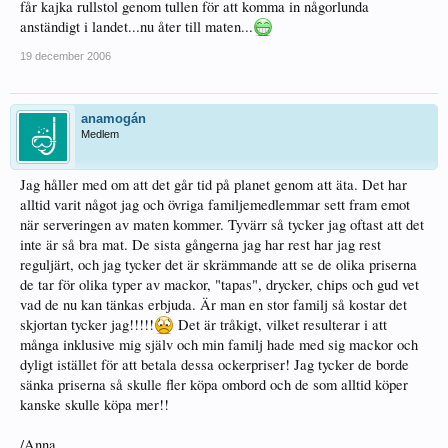
får kajka rullstol genom tullen för att komma in någorlunda
anständigt i landet...nu åter till maten...
19 december 2006
anamogán
Medlem
Jag håller med om att det går tid på planet genom att äta. Det har
alltid varit något jag och övriga familjemedlemmar sett fram emot
när serveringen av maten kommer. Tyvärr så tycker jag oftast att det
inte är så bra mat. De sista gångerna jag har rest har jag rest
reguljärt, och jag tycker det är skrämmande att se de olika priserna
de tar för olika typer av mackor, "tapas", drycker, chips och gud vet
vad de nu kan tänkas erbjuda. Är man en stor familj så kostar det
skjortan tycker jag!!!!!
Det är tråkigt, vilket resulterar i att
många inklusive mig själv och min familj hade med sig mackor och
dyligt istället för att betala dessa ockerpriser! Jag tycker de borde
sänka priserna så skulle fler köpa ombord och de som alltid köper
kanske skulle köpa mer!!
/Anna