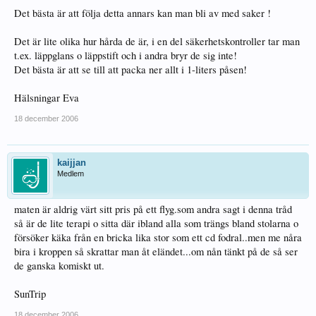
Det bästa är att följa detta annars kan man bli av med saker !
Det är lite olika hur hårda de är, i en del säkerhetskontroller tar man
t.ex. läppglans o läppstift och i andra bryr de sig inte!
Det bästa är att se till att packa ner allt i 1-liters påsen!
Hälsningar Eva
18 december 2006
kaijjan
Medlem
maten är aldrig värt sitt pris på ett flyg.som andra sagt i denna tråd
så är de lite terapi o sitta där ibland alla som trängs bland stolarna o
försöker käka från en bricka lika stor som ett cd fodral..men me nåra
bira i kroppen så skrattar man åt eländet...om nån tänkt på de så ser
de ganska komiskt ut.
SunTrip
18 december 2006