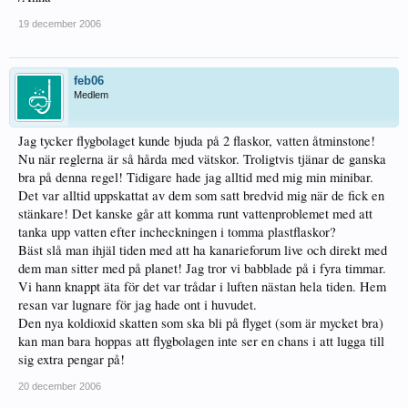
19 december 2006
feb06
Medlem
Jag tycker flygbolaget kunde bjuda på 2 flaskor, vatten åtminstone!
Nu när reglerna är så hårda med vätskor. Troligtvis tjänar de ganska
bra på denna regel! Tidigare hade jag alltid med mig min minibar.
Det var alltid uppskattat av dem som satt bredvid mig när de fick en
stänkare! Det kanske går att komma runt vattenproblemet med att
tanka upp vatten efter incheckningen i tomma plastflaskor?
Bäst slå man ihjäl tiden med att ha kanarieforum live och direkt med
dem man sitter med på planet! Jag tror vi babblade på i fyra timmar.
Vi hann knappt äta för det var trådar i luften nästan hela tiden. Hem
resan var lugnare för jag hade ont i huvudet.
Den nya koldioxid skatten som ska bli på flyget (som är mycket bra)
kan man bara hoppas att flygbolagen inte ser en chans i att lugga till
sig extra pengar på!
20 december 2006