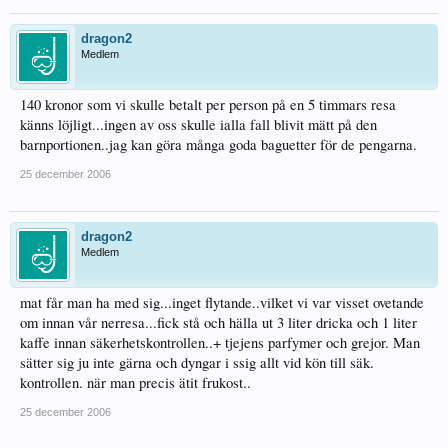
dragon2
Medlem
140 kronor som vi skulle betalt per person på en 5 timmars resa
känns löjligt...ingen av oss skulle ialla fall blivit mätt på den
barnportionen..jag kan göra många goda baguetter för de pengarna.
25 december 2006
dragon2
Medlem
mat får man ha med sig...inget flytande..vilket vi var visset ovetande
om innan vår nerresa...fick stå och hälla ut 3 liter dricka och 1 liter
kaffe innan säkerhetskontrollen..+ tjejens parfymer och grejor. Man
sätter sig ju inte gärna och dyngar i ssig allt vid kön till säk.
kontrollen. när man precis ätit frukost..
25 december 2006