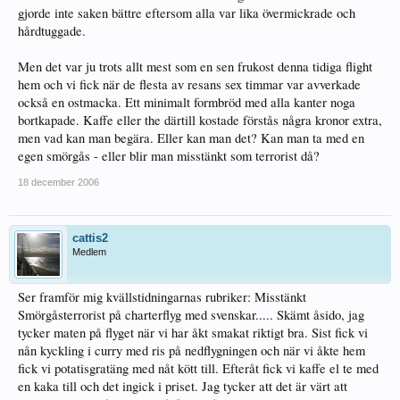
gjorde inte saken bättre eftersom alla var lika övermickrade och
hårdtuggade.
Men det var ju trots allt mest som en sen frukost denna tidiga flight
hem och vi fick när de flesta av resans sex timmar var avverkade
också en ostmacka. Ett minimalt formbröd med alla kanter noga
bortkapade. Kaffe eller the därtill kostade förstås några kronor extra,
men vad kan man begära. Eller kan man det? Kan man ta med en
egen smörgås - eller blir man misstänkt som terrorist då?
18 december 2006
cattis2
Medlem
Ser framför mig kvällstidningarnas rubriker: Misstänkt
Smörgåsterrorist på charterflyg med svenskar..... Skämt åsido, jag
tycker maten på flyget när vi har åkt smakat riktigt bra. Sist fick vi
nån kyckling i curry med ris på nedflygningen och när vi åkte hem
fick vi potatisgratäng med nåt kött till. Efteråt fick vi kaffe el te med
en kaka till och det ingick i priset. Jag tycker att det är värt att