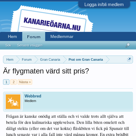
Logga in/bli medlem
Hem
Medlemmar
Forum
Sök
Senaste inläggen
Hem
Forum
Gran Canaria
Prat om Gran Canaria
Är flygmaten värd sitt pris?
1
2
Nästa >
Webbred
Medlem
Frågan är kanske onödig att ställa och vi valde trots allt själva att
betela för den kulinariska upplevelsen. Den lilla biten omelett och
dåligt stekta (eller om det var kokta) fläskbiten vi fick på Spanair till
lunch senaste var i alla fall inte värd många kronor. En extra brödbit