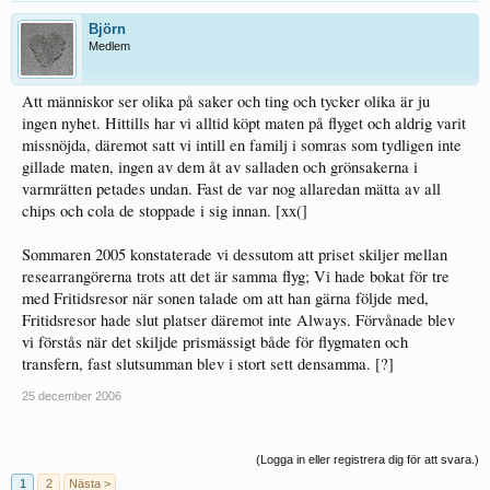
Björn
Medlem
Att människor ser olika på saker och ting och tycker olika är ju
ingen nyhet. Hittills har vi alltid köpt maten på flyget och aldrig varit
missnöjda, däremot satt vi intill en familj i somras som tydligen inte
gillade maten, ingen av dem åt av salladen och grönsakerna i
varmrätten petades undan. Fast de var nog allaredan mätta av all
chips och cola de stoppade i sig innan. [xx(]
Sommaren 2005 konstaterade vi dessutom att priset skiljer mellan
researrangörerna trots att det är samma flyg; Vi hade bokat för tre
med Fritidsresor när sonen talade om att han gärna följde med,
Fritidsresor hade slut platser däremot inte Always. Förvånade blev
vi förstås när det skiljde prismässigt både för flygmaten och
transfern, fast slutsumman blev i stort sett densamma. [?]
25 december 2006
(Logga in eller registrera dig för att svara.)
1
2
Nästa >