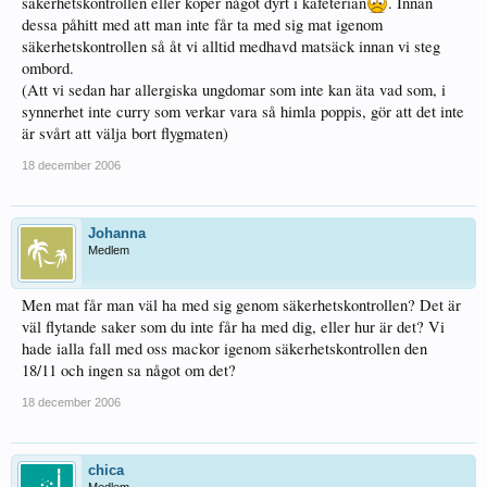
säkerhetskontrollen eller köper något dyrt i kafeterian
. Innan
dessa påhitt med att man inte får ta med sig mat igenom
säkerhetskontrollen så åt vi alltid medhavd matsäck innan vi steg
ombord.
(Att vi sedan har allergiska ungdomar som inte kan äta vad som, i
synnerhet inte curry som verkar vara så himla poppis, gör att det inte
är svårt att välja bort flygmaten)
18 december 2006
Johanna
Medlem
Men mat får man väl ha med sig genom säkerhetskontrollen? Det är
väl flytande saker som du inte får ha med dig, eller hur är det? Vi
hade ialla fall med oss mackor igenom säkerhetskontrollen den
18/11 och ingen sa något om det?
18 december 2006
chica