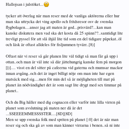
Hallojsan i julstöket...
tycker att överlag när man reser med de vanliga aktörerna eller hur
man ska uttrycka det ving apollo och fritdsresor osv de svenska
flygbolagen....anser jag att maten är god...prisvärd?...kan man
kanske diskutera men vad ska det kosta då 25 spänn??..samtidigt lite
trevligt pyssel för att slå ihjäl lite tid som en del tidigare påpekat..öl
och läsk är oftast alldeles för fisljummen tyvärr..[8)]
Oftast när vi reser så går planen lite väl tidigt så man får gå upp i
ottan..och man är väl inte så där jättehungrig kanske fem på morgon
[|)].... visst en del sitter på cafeerna vid gaterna och mumsar mackor
innan avgång..och det är inget billigt nöje om man inte har egen
matsäck med sig....men för min del så är möjligheten till mat på
planet än nödvändighet det är som sagt lite drygt med sex timmar på
planet..
Och du Big håller med dig cognacen eller varför inte lilla virren på
planet som avslutning på maten ner då är det
...SSEEEEMMESSSSTER....[8D][8D]
Men se upp svenska folk med spriten på planet [:0] det är när man
reser sig och ska gå av som man känner virrarna i benen..så ni inte