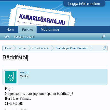
Logga in/bli medlem
Hem
Medlemmar
Forum
Sök
Senaste inläggen
Hem
Forum
Gran Canaria
Boende på Gran Canaria
Bäddfåtölj
maud
Medlem
Hej!!
Någon som vet var jag kan köpa en bäddfåtölj?
Bor i Las Palmas.
Mvh Maud!!