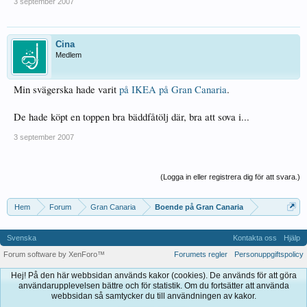
3 september 2007
Cina
Medlem
Min svägerska hade varit
på IKEA på Gran Canaria
.
De hade köpt en toppen bra bäddfåtölj där, bra att sova i...
3 september 2007
(Logga in eller registrera dig för att svara.)
Hem
Forum
Gran Canaria
Boende på Gran Canaria
Svenska
Kontakta oss
Hjälp
Forum software by XenForo™
Forumets regler
Personuppgiftspolicy
Hej! På den här webbsidan används kakor (cookies). De används för att göra
användarupplevelsen bättre och för statistik. Om du fortsätter att använda
webbsidan så samtycker du till användningen av kakor.