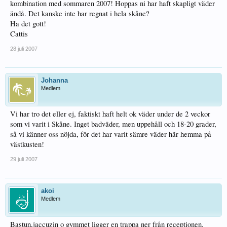
kombination med sommaren 2007! Hoppas ni har haft skapligt väder
ändå. Det kanske inte har regnat i hela skåne?
Ha det gott!
Cattis
28 juli 2007
Johanna
Medlem
Vi har tro det eller ej, faktiskt haft helt ok väder under de 2 veckor
som vi varit i Skåne. Inget badväder, men uppehåll och 18-20 grader,
så vi känner oss nöjda, för det har varit sämre väder här hemma på
västkusten!
29 juli 2007
akoi
Medlem
Bastun,jaccuzin o gymmet ligger en trappa ner från receptionen.