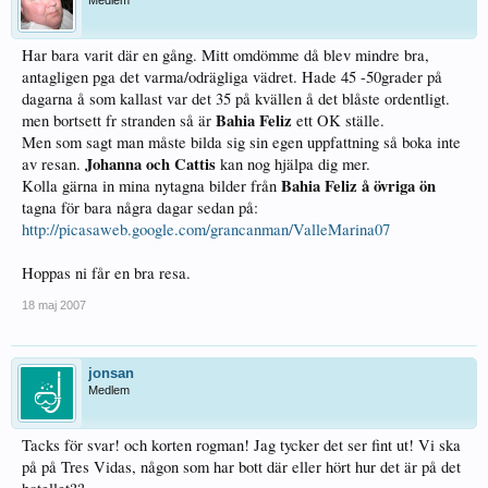
Medlem
Har bara varit där en gång. Mitt omdömme då blev mindre bra,
antagligen pga det varma/odrägliga vädret. Hade 45 -50grader på
dagarna å som kallast var det 35 på kvällen å det blåste ordentligt.
Bahia Feliz
men bortsett fr stranden så är
ett OK ställe.
Men som sagt man måste bilda sig sin egen uppfattning så boka inte
Johanna och Cattis
av resan.
kan nog hjälpa dig mer.
Bahia Feliz å övriga ön
Kolla gärna in mina nytagna bilder från
tagna för bara några dagar sedan på:
http://picasaweb.google.com/grancanman/ValleMarina07
Hoppas ni får en bra resa.
18 maj 2007
jonsan
Medlem
Tacks för svar! och korten rogman! Jag tycker det ser fint ut! Vi ska
på på Tres Vidas, någon som har bott där eller hört hur det är på det