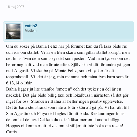
18 maj 2007
cattis2
Medlem
Om du söker på Bahia Feliz här på forumet kan du få läsa både ris
och ros om stället. Vi är en liten skara som gillar stället skarpt, men
det finns även dem som skyr det som pesten. Vad man tycker om det
beror nog halt vad man är ute efter. Själv ska vi dit för andra gången
nu i Augusti. Vi ska bo på Monte Feliz, som vi tycker är ett
toppenhotell. Vi, det är jag, min mamma och mina fyra barn som är
6,13,14 o 16år.
Bahia ligger ju lite utanför "smeten" och det tycker en del är en
nackdel. Det går både billig taxi och lokalbuss i närheten så det gör
inget för oss. Stranden i Bahia är heller ingen positiv upplevelse.
Det är bara stenstrand som inte alls är skön att gå på. Vi har åkt till
San Agustin och Playa del Ingles för att bada. Restauranger finns
det en hel del av. Det kan du också läsa mer om i andra inlägg.
Hoppas ni kommer att trivas om ni väljer att inte boka om resan!
Cattis