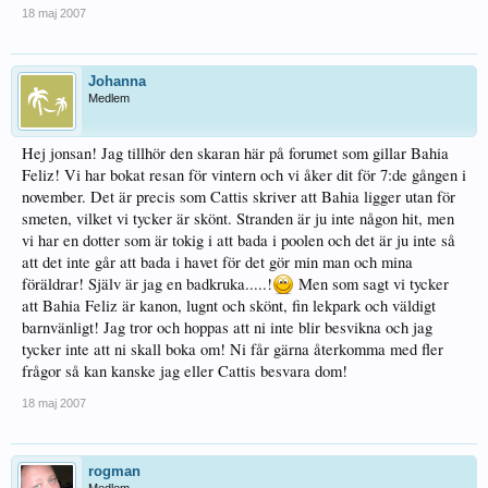
18 maj 2007
Johanna
Medlem
Hej jonsan! Jag tillhör den skaran här på forumet som gillar Bahia
Feliz! Vi har bokat resan för vintern och vi åker dit för 7:de gången i
november. Det är precis som Cattis skriver att Bahia ligger utan för
smeten, vilket vi tycker är skönt. Stranden är ju inte någon hit, men
vi har en dotter som är tokig i att bada i poolen och det är ju inte så
att det inte går att bada i havet för det gör min man och mina
föräldrar! Själv är jag en badkruka.....!
Men som sagt vi tycker
att Bahia Feliz är kanon, lugnt och skönt, fin lekpark och väldigt
barnvänligt! Jag tror och hoppas att ni inte blir besvikna och jag
tycker inte att ni skall boka om! Ni får gärna återkomma med fler
frågor så kan kanske jag eller Cattis besvara dom!
18 maj 2007
rogman