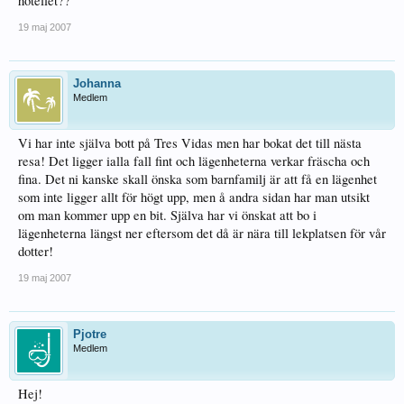
hotellet??
19 maj 2007
Johanna
Medlem
Vi har inte själva bott på Tres Vidas men har bokat det till nästa
resa! Det ligger ialla fall fint och lägenheterna verkar fräscha och
fina. Det ni kanske skall önska som barnfamilj är att få en lägenhet
som inte ligger allt för högt upp, men å andra sidan har man utsikt
om man kommer upp en bit. Själva har vi önskat att bo i
lägenheterna längst ner eftersom det då är nära till lekplatsen för vår
dotter!
19 maj 2007
Pjotre
Medlem
Hej!