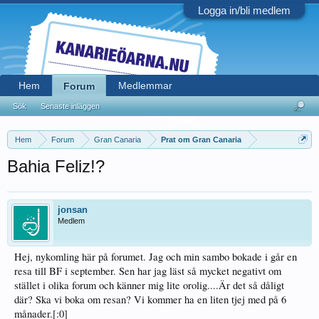
Logga in/bli medlem
Hem
Medlemmar
Forum
Sök
Senaste inläggen
Hem
Forum
Gran Canaria
Prat om Gran Canaria
Bahia Feliz!?
jonsan
Medlem
Hej, nykomling här på forumet. Jag och min sambo bokade i går en
resa till BF i september. Sen har jag läst så mycket negativt om
stället i olika forum och känner mig lite orolig....Är det så dåligt
där? Ska vi boka om resan? Vi kommer ha en liten tjej med på 6
månader.[:0]