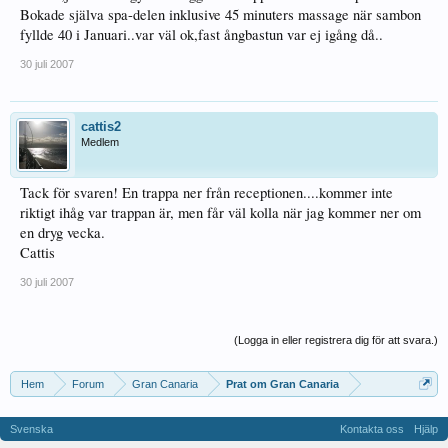
Bokade själva spa-delen inklusive 45 minuters massage när sambon
fyllde 40 i Januari..var väl ok,fast ångbastun var ej igång då..
30 juli 2007
cattis2
Medlem
Tack för svaren! En trappa ner från receptionen....kommer inte
riktigt ihåg var trappan är, men får väl kolla när jag kommer ner om
en dryg vecka.
Cattis
30 juli 2007
(Logga in eller registrera dig för att svara.)
Hem
Forum
Gran Canaria
Prat om Gran Canaria
Svenska
Kontakta oss
Hjälp