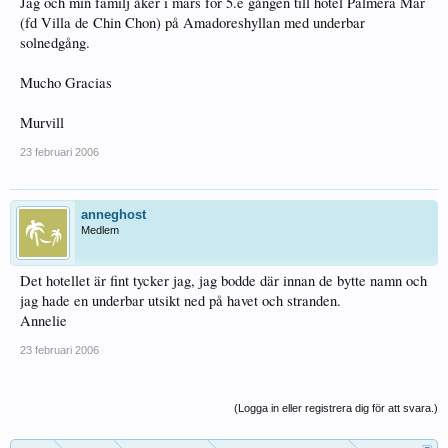
Jag och min familj åker i mars för 5.e gången till hotel Palmera Mar
(fd Villa de Chin Chon) på Amadoreshyllan med underbar
solnedgång.
Mucho Gracias
Murvill
23 februari 2006
anneghost
Medlem
Det hotellet är fint tycker jag, jag bodde där innan de bytte namn och
jag hade en underbar utsikt ned på havet och stranden.
Annelie
23 februari 2006
(Logga in eller registrera dig för att svara.)