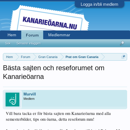
Logga in/bli medlem
Hem
Medlemmar
Forum
Sök
Senaste inläggen
Hem
Forum
Gran Canaria
Prat om Gran Canaria
Bästa sajten och reseforumet om
Kanarieöarna
Murvill
Medlem
Vill bara tacka er för bästa sajten om Kanarieöarna med alla
semesterbilder, tips om öarna, detta reseforum mm!