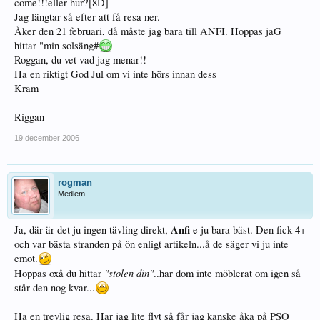
come!!!eller hur?[8D]
Jag längtar så efter att få resa ner.
Åker den 21 februari, då måste jag bara till ANFI. Hoppas jaG
hittar "min solsäng#
Roggan, du vet vad jag menar!!
Ha en riktigt God Jul om vi inte hörs innan dess
Kram
Riggan
19 december 2006
rogman
Medlem
Anfi
Ja, där är det ju ingen tävling direkt,
e ju bara bäst. Den fick 4+
och var bästa stranden på ön enligt artikeln...å de säger vi ju inte
emot.
"stolen din"
Hoppas oxå du hittar
..har dom inte möblerat om igen så
står den nog kvar...
Ha en trevlig resa. Har jag lite flyt så får jag kanske åka på PSO