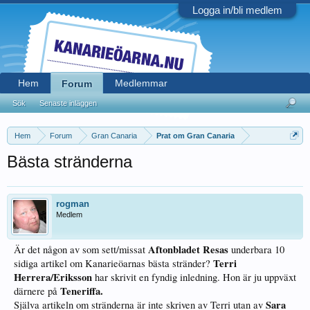
Logga in/bli medlem
Hem
Medlemmar
Forum
Sök
Senaste inläggen
Hem
Forum
Gran Canaria
Prat om Gran Canaria
Bästa stränderna
rogman
Medlem
Aftonbladet Resas
Är det någon av som sett/missat
underbara 10
Terri
sidiga artikel om Kanarieöarnas bästa stränder?
Herrera/Eriksson
har skrivit en fyndig inledning. Hon är ju uppväxt
Teneriffa.
därnere på
Sara
Själva artikeln om stränderna är inte skriven av Terri utan av