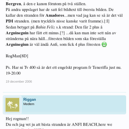
Bergren
, å den e kanon förutom på två ställen.
På andra uppslaget har de satt fel bildtext till översta bilden. De
Amadores
kallar den stranden för
...men vad jag kan se så är det väl
PDI
stranden. (men tryckfels nisse kanske varit framme).[:I]
Bahia Feliz
Sedan betyget på
s.k strand: Den får 2 plus å
Arguineguin
har fått ett minus.[?] ...då kan man inte sett nån av
stränderna på nära håll...föresten bilden som ska föreställa
Arguinegiun
är väl ändå Anfi, som fick 4 plus föresten
RogMan[8D]
Ps. Har ni Tv 400 så är det ett engelskt program fr Teneriffa just nu.
19-20.00
19 december 2006
Riggan
Medlem
Hej rogman!!
Du och jag vet ju att bästa stranden är ANFI BEACH,here we