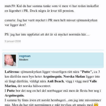
muts59: Kul du har samma tanke som vi men vi har redan inskaffat
en lägenhet i PR. Dock några år kvar till pension.
canaria: Jag har varit mycket i PR men helt missat sjömanskyrkan
var ligger den?
PS: jag har inte uppfattat att det är så mycket norrmän här....
9 januari 2008
rogman
Medlem
LaSirena:
"Putte",
sjömanskyrkan ligger visserligen rätt nära
ca 3
Arguineguin.
Norska Skolan
km därifrån men byn heter
ligger inte
Anfi Beach
Valle
så långt därifrån, väldigt nära
, vägg i vägg med
Marina,
det norska hälsocentret.
Putte
I
bor det nog en hel del norrbaggar oxå men de flesta bor nog i
Arguineguin.
I samma by finns även ett norskt hembageri...om jag inte missminner
mig. Men du har rätt norrmännen e mkt trevliga att umgås med.