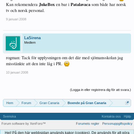
JukeBox
Patalavaca
Kan rekomendera
en bar i
som både har norsk
tv och norsk personal.
9 januari 2008
LaSirena
Medlem
rogman: Tack för upplysningen om det där med sjömansskolan jag
misstänkte att den inte låg i PR.
10 januari 2008
(Logga in eller registrera dig för att svara.)
Hem
Forum
Gran Canaria
Boende på Gran Canaria
Svenska
Kontakta oss
Hjälp
Forum software by XenForo™
Forumets regler
Personuppgiftspolicy
Hej! På den här webbsidan används kakor (cookies). De används för att göra