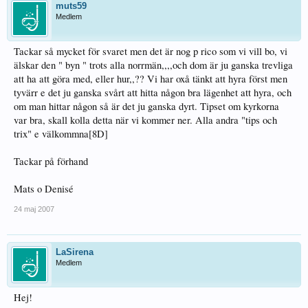
muts59
Medlem
Tackar så mycket för svaret men det är nog p rico som vi vill bo, vi
älskar den " byn " trots alla norrmän,,,,och dom är ju ganska trevliga
att ha att göra med, eller hur,,?? Vi har oxå tänkt att hyra först men
tyvärr e det ju ganska svårt att hitta någon bra lägenhet att hyra, och
om man hittar någon så är det ju ganska dyrt. Tipset om kyrkorna
var bra, skall kolla detta när vi kommer ner. Alla andra "tips och
trix" e välkommna[8D]
Tackar på förhand
Mats o Denisé
24 maj 2007
LaSirena
Medlem
Hej!