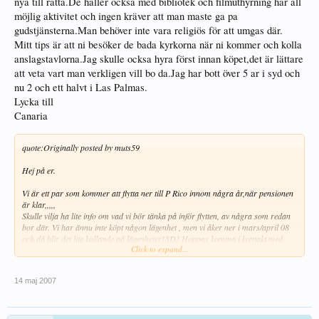
nya till rätta.De haller ocksa med bibliotek och filmuthyrning har all
möjlig aktivitet och ingen kräver att man maste ga pa
gudstjänsterna.Man behöver inte vara religiös för att umgas där.
Mitt tips är att ni besöker de bada kyrkorna när ni kommer och kolla
anslagstavlorna.Jag skulle ocksa hyra först innan köpet,det är lättare
att veta vart man verkligen vill bo da.Jag har bott över 5 ar i syd och
nu 2 och ett halvt i Las Palmas.
Lycka till
Canaria
quote:
Originally posted by muts59
Hej på er.
Vi är ett par som kommer att flytta ner till P Rico innom några år,när pensionen
är klar,,,,,
Skulle vilja ha lite info om vad vi bör tänka på inför flytten, av några som redan
bor där. Vi har ännu inte köpt någon lägenhet , men vi åker ner i mars/april 08
och då blir det lite kollande på lägenheter[8D] Hoppas komma i kontakt med
Click to expand...
några "fast" boende i P Rico.
Mvh// Mats o Denisè
14 maj 2007