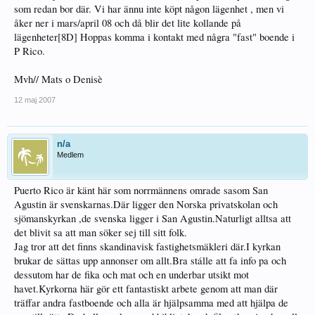
som redan bor där. Vi har ännu inte köpt någon lägenhet , men vi
åker ner i mars/april 08 och då blir det lite kollande på
lägenheter[8D] Hoppas komma i kontakt med några "fast" boende i
P Rico.
Mvh// Mats o Denisè
12 maj 2007
n/a
Medlem
Puerto Rico är känt här som norrmännens omrade sasom San
Agustin är svenskarnas.Där ligger den Norska privatskolan och
sjömanskyrkan ,de svenska ligger i San Agustin.Naturligt alltsa att
det blivit sa att man söker sej till sitt folk.
Jag tror att det finns skandinavisk fastighetsmäkleri där.I kyrkan
brukar de sättas upp annonser om allt.Bra stálle att fa info pa och
dessutom har de fika och mat och en underbar utsikt mot
havet.Kyrkorna här gör ett fantastiskt arbete genom att man där
träffar andra fastboende och alla är hjälpsamma med att hjälpa de