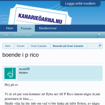
Logga in/bli medlem
Hem
Medlemmar
Forum
Sök
Senaste inläggen
Hem
Forum
Gran Canaria
Boende på Gran Canaria
boende i p rico
muts59
Medlem
Hej på er.
Vi är ett par som kommer att flytta ner till P Rico innom några år,när
pensionen är klar,,,,,
Skulle vilja ha lite info om vad vi bör tänka på inför flytten, av några