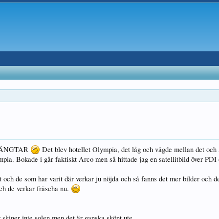
ÄNGTAR
Det blev hotellet Olympia, det låg och vägde mellan det och 
mpia. Bokade i går faktiskt Arco men så hittade jag en satellitbild över PDI 
 och de som har varit där verkar ju nöjda och så fanns det mer bilder och d
ch de verkar fräscha nu.
 skiner inte solen men det är ganska skönt ute.