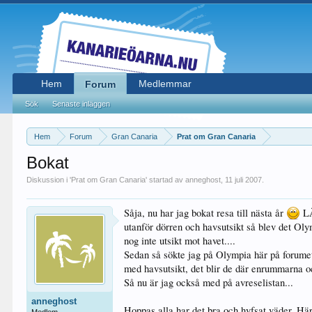
Hem
Medlemmar
Forum
Sök
Senaste inläggen
Hem
Forum
Gran Canaria
Prat om Gran Canaria
Bokat
Diskussion i '
Prat om Gran Canaria
' startad av
anneghost
,
11 juli 2007
.
Såja, nu har jag bokat resa till nästa år
L
utanför dörren och havsutsikt så blev det Oly
nog inte utsikt mot havet....
Sedan så sökte jag på Olympia här på forumet
med havsutsikt, det blir de där enrummarna o
Så nu är jag också med på avreselistan...
anneghost
Hoppas alla har det bra och hyfsat väder. Här