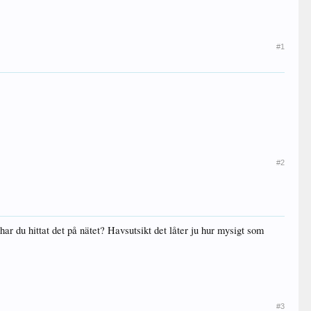
#1
#2
har du hittat det på nätet? Havsutsikt det låter ju hur mysigt som
#3