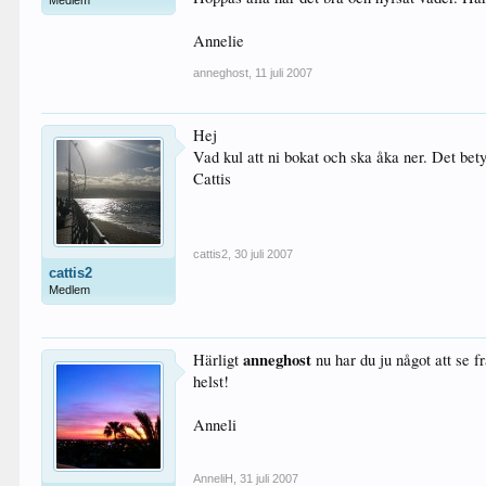
Medlem
Annelie
anneghost
,
11 juli 2007
Hej
Vad kul att ni bokat och ska åka ner. Det bet
Cattis
cattis2
,
30 juli 2007
cattis2
Medlem
anneghost
Härligt
nu har du ju något att se f
helst!
Anneli
AnneliH
,
31 juli 2007