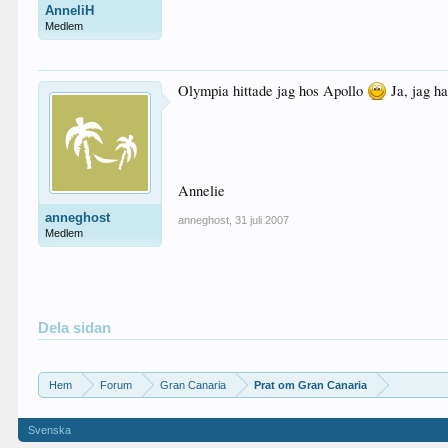
AnneliH
Medlem
Olympia hittade jag hos Apollo
Ja, jag h
Annelie
anneghost
anneghost
,
31 juli 2007
Medlem
Dela sidan
Hem
Forum
Gran Canaria
Prat om Gran Canaria
Svenska