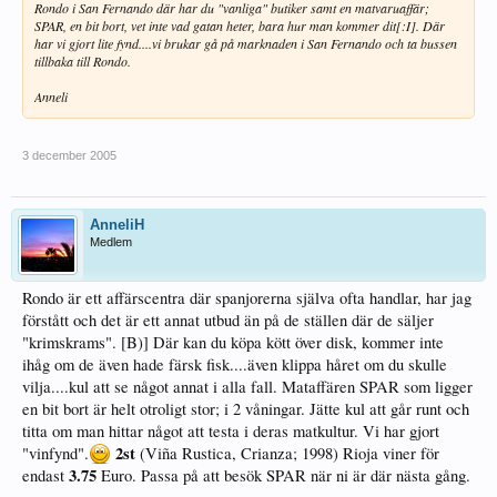
Rondo i San Fernando där har du "vanliga" butiker samt en matvaruaffär;
SPAR, en bit bort, vet inte vad gatan heter, bara hur man kommer dit[:I]. Där
har vi gjort lite fynd....vi brukar gå på marknaden i San Fernando och ta bussen
tillbaka till Rondo.
Anneli
3 december 2005
AnneliH
Medlem
Rondo är ett affärscentra där spanjorerna själva ofta handlar, har jag
förstått och det är ett annat utbud än på de ställen där de säljer
"krimskrams". [B)] Där kan du köpa kött över disk, kommer inte
ihåg om de även hade färsk fisk....även klippa håret om du skulle
vilja....kul att se något annat i alla fall. Mataffären SPAR som ligger
en bit bort är helt otroligt stor; i 2 våningar. Jätte kul att går runt och
titta om man hittar något att testa i deras matkultur. Vi har gjort
2st
"vinfynd".
(Viña Rustica, Crianza; 1998) Rioja viner för
3.75
endast
Euro. Passa på att besök SPAR när ni är där nästa gång.