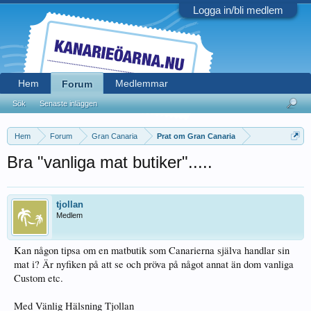
Logga in/bli medlem
Hem
Medlemmar
Forum
Sök
Senaste inläggen
Hem
Forum
Gran Canaria
Prat om Gran Canaria
Bra "vanliga mat butiker".....
tjollan
Medlem
Kan någon tipsa om en matbutik som Canarierna själva handlar sin
mat i? Är nyfiken på att se och pröva på något annat än dom vanliga
Custom etc.
Med Vänlig Hälsning Tjollan