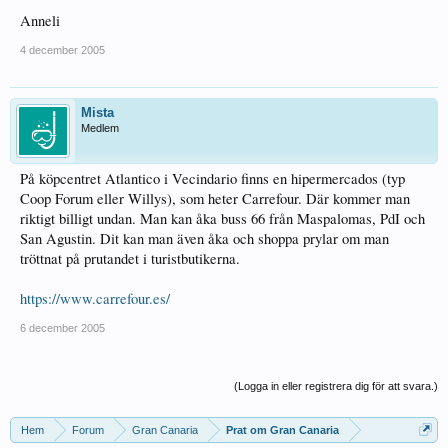
Anneli
4 december 2005
Mista
Medlem
På köpcentret Atlantico i Vecindario finns en hipermercados (typ
Coop Forum eller Willys), som heter Carrefour. Där kommer man
riktigt billigt undan. Man kan åka buss 66 från Maspalomas, PdI och
San Agustin. Dit kan man även åka och shoppa prylar om man
tröttnat på prutandet i turistbutikerna.
https://www.carrefour.es/
6 december 2005
(Logga in eller registrera dig för att svara.)
Hem
Forum
Gran Canaria
Prat om Gran Canaria