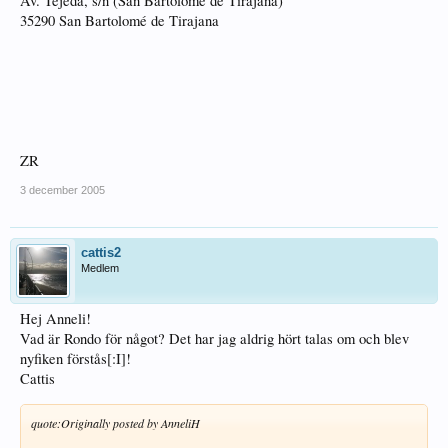
Av. Tejeda, s/n (San Bartolomé de Tirajana)
35290 San Bartolomé de Tirajana
ZR
3 december 2005
cattis2
Medlem
Hej Anneli!
Vad är Rondo för något? Det har jag aldrig hört talas om och blev
nyfiken förstås[:I]!
Cattis
quote:
Originally posted by AnneliH