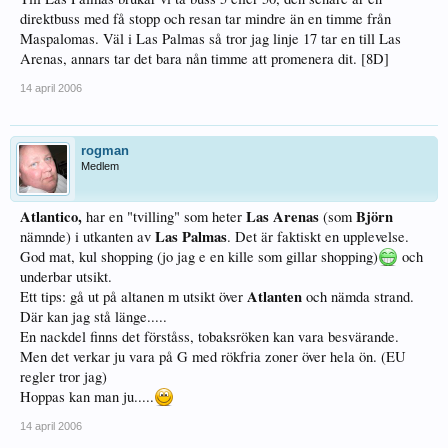
direktbuss med få stopp och resan tar mindre än en timme från
Maspalomas. Väl i Las Palmas så tror jag linje 17 tar en till Las
Arenas, annars tar det bara nån timme att promenera dit. [8D]
14 april 2006
rogman
Medlem
Atlantico,
Las Arenas
Björn
har en "tvilling" som heter
(som
Las Palmas
nämnde) i utkanten av
. Det är faktiskt en upplevelse.
God mat, kul shopping (jo jag e en kille som gillar shopping)
och
underbar utsikt.
Atlanten
Ett tips: gå ut på altanen m utsikt över
och nämda strand.
Där kan jag stå länge.....
En nackdel finns det förståss, tobaksröken kan vara besvärande.
Men det verkar ju vara på G med rökfria zoner över hela ön. (EU
regler tror jag)
Hoppas kan man ju.....
14 april 2006