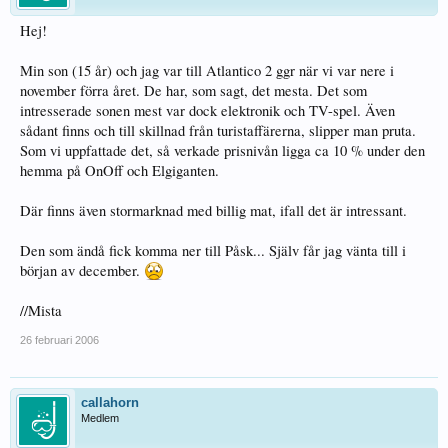
Hej!
Min son (15 år) och jag var till Atlantico 2 ggr när vi var nere i
november förra året. De har, som sagt, det mesta. Det som
intresserade sonen mest var dock elektronik och TV-spel. Även
sådant finns och till skillnad från turistaffärerna, slipper man pruta.
Som vi uppfattade det, så verkade prisnivån ligga ca 10 % under den
hemma på OnOff och Elgiganten.
Där finns även stormarknad med billig mat, ifall det är intressant.
Den som ändå fick komma ner till Påsk... Själv får jag vänta till i
början av december.
//Mista
26 februari 2006
callahorn
Medlem