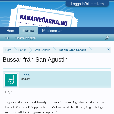
Logga in/bli medlem
Hem
Medlemmar
Forum
Sök
Senaste inläggen
Hem
Forum
Gran Canaria
Prat om Gran Canaria
Bussar från San Agustin
Fiddeli
Medlem
Hej!
Jag ska åka ner med familjen i påsk till San Agustin, vi ska bo på
Isabel Maria, ett toppenställe. Vi har varit där flera gånger tidigare
men nu vill tonåringarna shoppa!!!