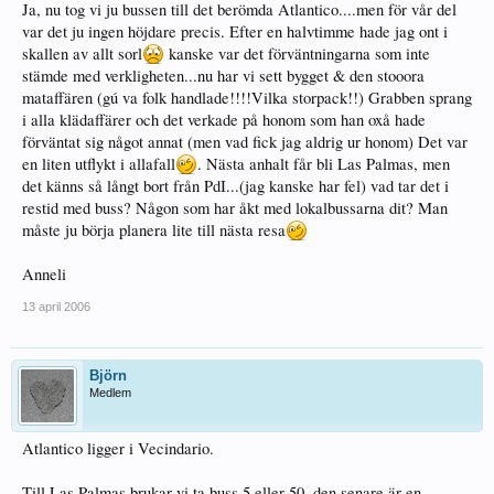
Ja, nu tog vi ju bussen till det berömda Atlantico....men för vår del
var det ju ingen höjdare precis. Efter en halvtimme hade jag ont i
skallen av allt sorl
kanske var det förväntningarna som inte
stämde med verkligheten...nu har vi sett bygget & den stooora
mataffären (gú va folk handlade!!!!Vilka storpack!!) Grabben sprang
i alla klädaffärer och det verkade på honom som han oxå hade
förväntat sig något annat (men vad fick jag aldrig ur honom) Det var
en liten utflykt i allafall
. Nästa anhalt får bli Las Palmas, men
det känns så långt bort från PdI...(jag kanske har fel) vad tar det i
restid med buss? Någon som har åkt med lokalbussarna dit? Man
måste ju börja planera lite till nästa resa
Anneli
13 april 2006
Björn
Medlem
Atlantico ligger i Vecindario.
Till Las Palmas brukar vi ta buss 5 eller 50, den senare är en