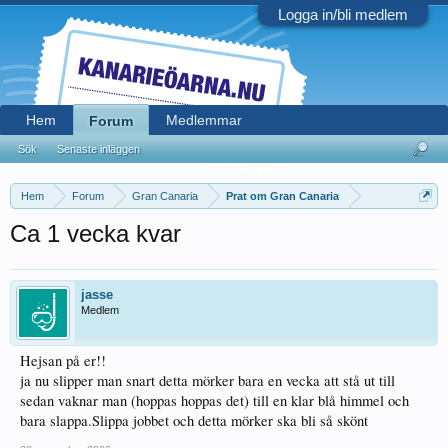
Logga in/bli medlem
Hem
Medlemmar
Forum
Sök
Senaste inläggen
Hem
Forum
Gran Canaria
Prat om Gran Canaria
Ca 1 vecka kvar
jasse
Medlem
Hejsan på er!!
ja nu slipper man snart detta mörker bara en vecka att stå ut till
sedan vaknar man (hoppas hoppas det) till en klar blå himmel och
bara slappa.Slippa jobbet och detta mörker ska bli så skönt