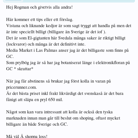
Hej Rogman och givetvis alla andra!
Här kommer ett tips eller ett förslag.
Vistana och liknande kedjor är som sagt tryggt att handla på men det
är inte speciellt billigt (billigare än Sverige är det iof ).
Det är som El-gigtanten här Svedala många saker är riktigt billigt
(lockvaror) och många är det definitivt inte.
Media Market i Las Palmas anser jag är det billigaste som finns på
GC.
Som prylbög jag är så har jag botaniserat länge i elektronikfloran på
GC * skrattar*
När jag får abstinens så brukar jag först kolla in varan på
pricerunner.com.
Är det bästa priset inkl frakt likvärdigt det svenskaså är det bara
fånigt att släpa en pryl 650 mil.
Något som kan vara intressant att kolla är också den tyska
marknaden innan man går till beslut om shoping, oftast mycket
billigare än både Sverige och GC.
Må väl Å shoppa loss!