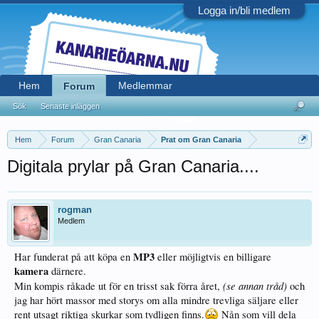
Logga in/bli medlem
Hem
Medlemmar
Forum
Sök
Senaste inläggen
Hem
Forum
Gran Canaria
Prat om Gran Canaria
Digitala prylar på Gran Canaria....
rogman
Medlem
MP3
Har funderat på att köpa en
eller möjligtvis en billigare
kamera
därnere.
(se annan tråd)
Min kompis råkade ut för en trisst sak förra året,
och
jag har hört massor med storys om alla mindre trevliga säljare eller
rent utsagt riktiga skurkar som tydligen finns.
Nån som vill dela