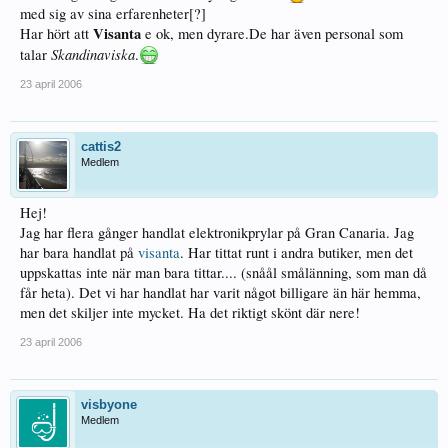
med sig av sina erfarenheter[?]
Visanta
Har hört att
e ok, men dyrare.De har även personal som
Skandinaviska
talar
.
23 april 2006
cattis2
Medlem
Hej!
Jag har flera gånger handlat elektronikprylar på Gran Canaria. Jag
har bara handlat på
visanta
. Har tittat runt i andra butiker, men det
uppskattas inte när man bara tittar.... (snåål smålänning, som man då
får heta). Det vi har handlat har varit något billigare än här hemma,
men det skiljer inte mycket. Ha det riktigt skönt där nere!
23 april 2006
visbyone
Medlem