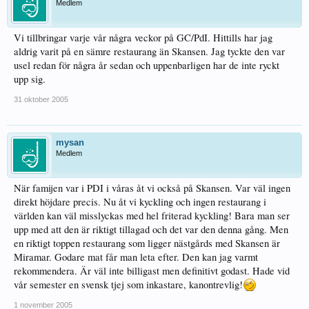
Medlem
Vi tillbringar varje vår några veckor på GC/PdI. Hittills har jag
aldrig varit på en sämre restaurang än Skansen. Jag tyckte den var
usel redan för några år sedan och uppenbarligen har de inte ryckt
upp sig.
31 oktober 2005
mysan
Medlem
När famijen var i PDI i våras åt vi också på Skansen. Var väl ingen
direkt höjdare precis. Nu åt vi kyckling och ingen restaurang i
världen kan väl misslyckas med hel friterad kyckling! Bara man ser
upp med att den är riktigt tillagad och det var den denna gång. Men
en riktigt toppen restaurang som ligger nästgårds med Skansen är
Miramar. Godare mat får man leta efter. Den kan jag varmt
rekommendera. Är väl inte billigast men definitivt godast. Hade vid
vår semester en svensk tjej som inkastare, kanontrevlig!
1 november 2005