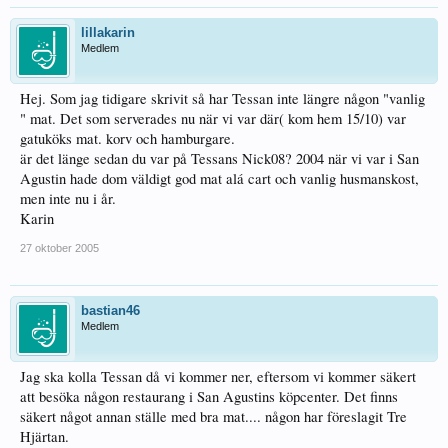
lillakarin
Medlem
Hej. Som jag tidigare skrivit så har Tessan inte längre någon "vanlig
" mat. Det som serverades nu när vi var där( kom hem 15/10) var
gatuköks mat. korv och hamburgare.
är det länge sedan du var på Tessans Nick08? 2004 när vi var i San
Agustin hade dom väldigt god mat alá cart och vanlig husmanskost,
men inte nu i år.
Karin
27 oktober 2005
bastian46
Medlem
Jag ska kolla Tessan då vi kommer ner, eftersom vi kommer säkert
att besöka någon restaurang i San Agustins köpcenter. Det finns
säkert något annan ställe med bra mat.... någon har föreslagit Tre
Hjärtan.