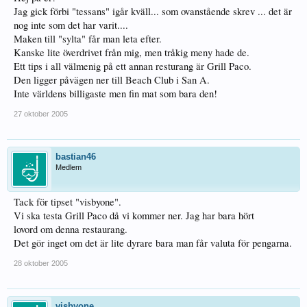
Jag gick förbi "tessans" igår kväll... som ovanstående skrev ... det är
nog inte som det har varit....
Maken till "sylta" får man leta efter.
Kanske lite överdrivet från mig, men tråkig meny hade de.
Ett tips i all välmenig på ett annan resturang är Grill Paco.
Den ligger påvägen ner till Beach Club i San A.
Inte världens billigaste men fin mat som bara den!
27 oktober 2005
bastian46
Medlem
Tack för tipset "visbyone".
Vi ska testa Grill Paco då vi kommer ner. Jag har bara hört
lovord om denna restaurang.
Det gör inget om det är lite dyrare bara man får valuta för pengarna.
28 oktober 2005
visbyone