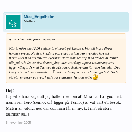
Miss_Engelholm
Medlem
quote:
Originally posted by mysan
När famijen var i PDI i våras åt vi också på Skansen. Var väl ingen direkt
höjdare precis. Nu åt vi kyckling och ingen restaurang i världen kan väl
misslyckas med hel friterad kyckling! Bara man ser upp med att den är riktigt
tillagad och det var den denna gång. Men en riktigt toppen restaurang som
ligger nästgårds med Skansen är Miramar. Godare mat får man leta efter. Den
kan jag varmt rekommendera. Är väl inte billigast men definitivt godast. Hade
vid vår semester en svensk tjej som inkastare, kanontrevlig!
Hej!
Jag ville bara säga att jag håller med om att Miramar har god mat,
men även Toro (som också ligger på Yumbo) är väl värt ett besök.
Maten är väldigt god där och man får in mycket mat på stora
tallrikar.[8D]
6 november 2005