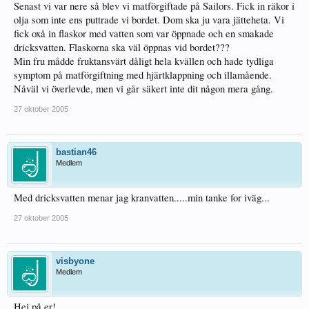
Senast vi var nere så blev vi matförgiftade på Sailors. Fick in räkor i
olja som inte ens puttrade vi bordet. Dom ska ju vara jätteheta. Vi
fick oxå in flaskor med vatten som var öppnade och en smakade
dricksvatten. Flaskorna ska väl öppnas vid bordet???
Min fru mådde fruktansvärt dåligt hela kvällen och hade tydliga
symptom på matförgiftning med hjärtklappning och illamående.
Nåväl vi överlevde, men vi går säkert inte dit någon mera gång.
27 oktober 2005
bastian46
Medlem
Med dricksvatten menar jag kranvatten.....min tanke for iväg...
27 oktober 2005
visbyone
Medlem
Hej på er!