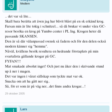
Medlem
.. det var så lite...
Skall bara berätta att även jag har blivit blåst på en sk erkänd krog.
Farsan min är lite tokig i schnitzel... så då brukar vi under våra GC-
resor besöka en krog på Yumbo center i PL Ing. Krogen heter då
passande SKANSEN.
Den är så där välanpassad svensk så fadern och för den delen också
modern känner sig "hemma".
Nåväl, kvällens besök resultera en hedrande förstaplats på min
svartalista gällande krogar på GC.
FYFAN!!!
Mat smakade absolut inget! Och just nu åker den i skrivande stund
up å ner i magen.
Det var ingen i vårat sällskap som tyckte mat var ok.
Snacka om att ha gått ner sig..
Så, för er som är på väg ner...det finns andra krogar...!
29 oktober 2005
Lars