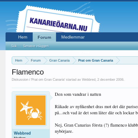
Hem
Medlemmar
Forum
Sök
Senaste inläggen
Hem
Forum
Gran Canaria
Prat om Gran Canaria
Flamenco
Diskussion i '
Prat om Gran Canaria
' startad av
Webbred
,
2 december 2006
.
Den som vandrar i natten
Råkade av nyfikenhet dras mot det där paris
på...och vad är det som låter där och lockar 
Nej, Gran Canarias första (?) flamenco klubb
nybörjare.
Webbred