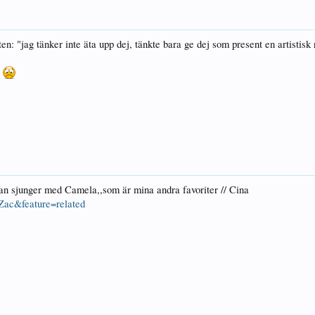
en: "jag tänker inte äta upp dej, tänkte bara ge dej som present en artistisk n
l
han sjunger med Camela,,som är mina andra favoriter // Cina
Zac&feature=related