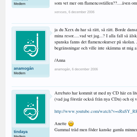
som vet mer om flamencoställen??....även om m
Medlem
xerxses
,
6 december 2006
ja du Xerx du har så rätt, så rätt. Borde dansa
mina resor.....vad vet jag...? I alla fall så 
spanska fanns det flamencokurser på skolan. J
begränsningar och ville inte skämma ut mig all
/Anna
anamogán
anamogán
,
6 december 2006
Medlem
Arrebato har kommit ut med ny CD här en lit
(vad jag förstår också från nya CDn) och oj va
http://www.youtube.com/watch?v=sRuSY_R
Anette
Gammal tråd men föder kanske gamla minnen .
tindaya
Medlem