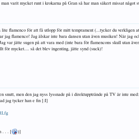
an varit mycket runt i krokarna på Gran så har man säkert missat något ställ
 lite flamenco för att få utlopp för mitt temprament (...tycker du verkligen at
älskar jag flamenco! Jag älskar inte bara dansen utan även musiken! När jag o
ag var jätte sugen på att vara med (inte bara för flamencons skull utan även 
t för mycket.... så det blev ingenting, jätte synd (suck)!
en snutt, men den jag nyss lyssnade på i direktupptrände på TV är inte me
d jag tycker han e fin [:I]
RLfg
 . . [
)]