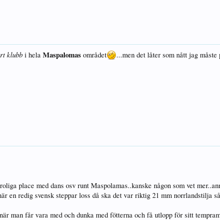
rt klubb
Maspalomas
i hela
området
...men det låter som nått jag måste
a roliga place med dans osv runt Maspolamas..kanske någon som vet mer..ann
r en redig svensk steppar loss då ska det var riktig 21 mm norrlandstilja så 
är man får vara med och dunka med fötterna och få utlopp för sitt temprame