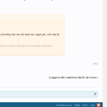
 bowling inte var det man var sugen på...och vad är
gamla och barn. Dansfreak och glada nybörjare.
#12
(Logga in eller registrera dig för att svara.)
Kontakta oss
Hjälp
Hem
Top