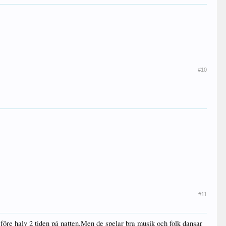
#10
#11
á före halv 2 tiden pá natten.Men de spelar bra musik och folk dansar