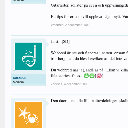
Medlem
Gitarrister, solister på scen och uppvisningsd
Ett tips för er som vill uppleva något nytt. Var
Webbred
,
2 december 2006
Jaså...[8D]
Webbred är ute och flanerar i natten..ensam f
tror bergis att du blev besviken att det inte va
Du webbred när jag ändå är på.....kan vi kill
fula stories..fniss...
[
]
xerxses
Medlem
xerxses
,
4 december 2006
Den daer speciella lilla nattavdelningen skul