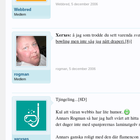
Webbred
,
5 december 2006
Webbred
Medlem
Xerxes:
sva
å jag som trodde du sett varenda
bowling men inte såg jag nått draperi.[8)]
rogman
,
5 december 2006
rogman
Medlem
Tjingeling...[8D]
Kul att våran webbis har lite humor..
Annars Rogman så har jag haft svårt att hitt
det duger inte med spanjorernas laminatgolv nä
Annars ganska roligt med den där flamencon n
xerxses