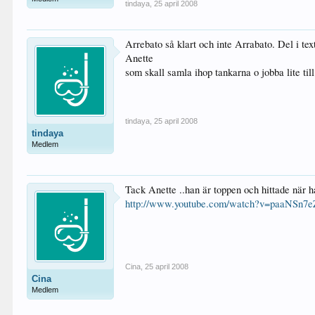
tindaya
,
25 april 2008
Arrebato så klart och inte Arrabato. Del i text
Anette
som skall samla ihop tankarna o jobba lite til
tindaya
,
25 april 2008
tindaya
Medlem
Tack Anette ..han är toppen och hittade när 
http://www.youtube.com/watch?v=paaNSn7e
Cina
,
25 april 2008
Cina
Medlem