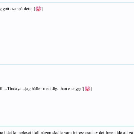
g gott ovanpå detta [
]
ll...Tindaya...jag håller med dig...han e snygg![
]
e i det komplexet ifall nágon skulle vara intresserad av det.Ingen idé att g