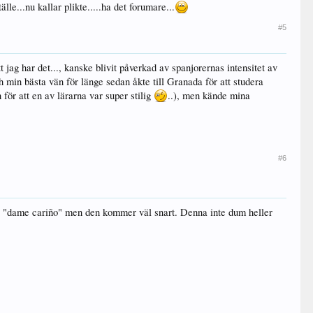
e...nu kallar plikte.....ha det forumare...
#5
t jag har det..., kanske blivit påverkad av spanjorernas intensitet av
ch min bästa vän för länge sedan åkte till Granada för att studera
för att en av lärarna var super stilig
..), men kände mina
#6
d: "dame cariño" men den kommer väl snart. Denna inte dum heller