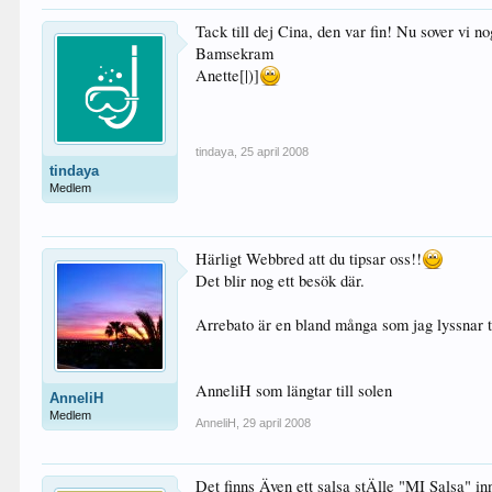
Tack till dej Cina, den var fin! Nu sover vi no
Bamsekram
Anette[|)]
tindaya
,
25 april 2008
tindaya
Medlem
Härligt Webbred att du tipsar oss!!
Det blir nog ett besök där.
Arrebato är en bland många som jag lyssnar ti
AnneliH som längtar till solen
AnneliH
Medlem
AnneliH
,
29 april 2008
Det finns Även ett salsa stÄlle "MI Salsa" inn