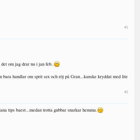
#1
det om jag drar nu i jan feb..
om bara handlar om sprit sex och röj på Gran...kanske kryddat med lite
#2
adana tips baest...medan trotta gubbar snarkar hemma.