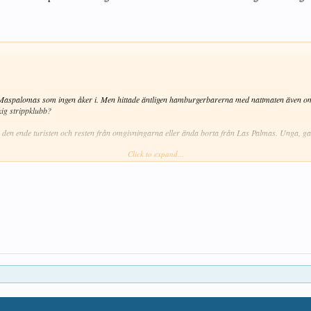
i Maspalomas som ingen åker i. Men hittade äntligen hamburgerbarerna med nattmaten även om
kig strippklubb?
r den ende turisten och resten från omgivningarna eller ända borta från Las Palmas. Unga, 
Click to expand...
Följt av dansglada amatörer på dansgolvet med alla stilarter.
g, tror jag. Där under pariserhjulet, längst in.