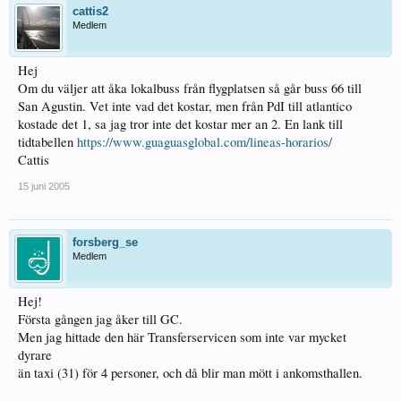
cattis2
Medlem
Hej
Om du väljer att åka lokalbuss från flygplatsen så går buss 66 till
San Agustin. Vet inte vad det kostar, men från PdI till atlantico
kostade det 1, sa jag tror inte det kostar mer an 2. En lank till
tidtabellen
https://www.guaguasglobal.com/lineas-horarios/
Cattis
15 juni 2005
forsberg_se
Medlem
Hej!
Första gången jag åker till GC.
Men jag hittade den här Transferservicen som inte var mycket
dyrare
än taxi (31) för 4 personer, och då blir man mött i ankomsthallen.