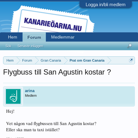
Logga in/bli medlem
Hem
Medlemmar
Forum
Sök
Senaste inläggen
Hem
Forum
Gran Canaria
Prat om Gran Canaria
Flygbuss till San Agustin kostar ?
arina
Medlem
Hej!
Vet någon vad flygbussen till San Agustin kostar?
Eller ska man ta taxi istället?