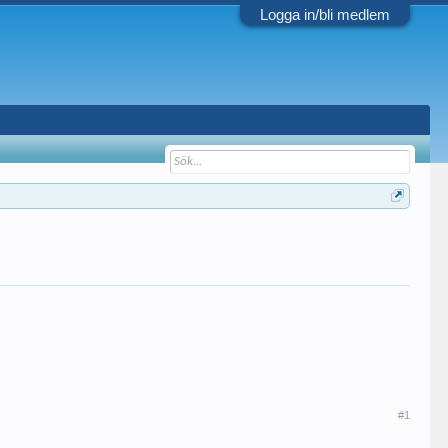
Logga in/bli medlem
#1