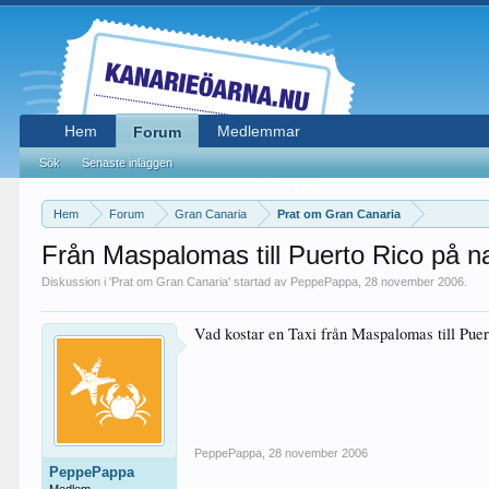
Hem
Medlemmar
Forum
Sök
Senaste inläggen
Hem
Forum
Gran Canaria
Prat om Gran Canaria
Från Maspalomas till Puerto Rico på n
Diskussion i '
Prat om Gran Canaria
' startad av
PeppePappa
,
28 november 2006
.
Vad kostar en Taxi från Maspalomas till Puert
PeppePappa
,
28 november 2006
PeppePappa