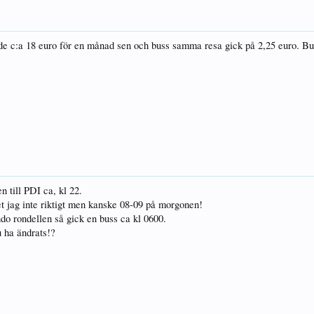
de c:a 18 euro för en månad sen och buss samma resa gick på 2,25 euro. Buss
n till PDI ca, kl 22.
et jag inte riktigt men kanske 08-09 på morgonen!
do rondellen så gick en buss ca kl 0600.
ju ha ändrats!?