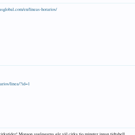
sglobal.com/en/lineas-horarios/
arios/linea/?id=1
irkatider! Morgon avgångarna går väl cirka tio minuter innan tidtabell.