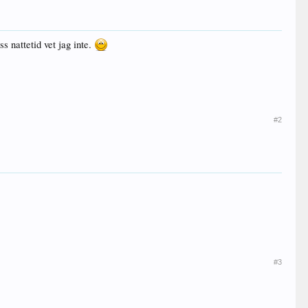
 nattetid vet jag inte.
#2
#3