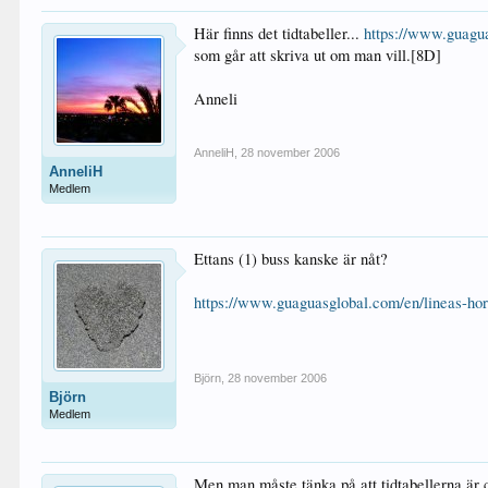
Här finns det tidtabeller...
https://www.guagua
som går att skriva ut om man vill.[8D]
Anneli
AnneliH
,
28 november 2006
AnneliH
Medlem
Ettans (1) buss kanske är nåt?
https://www.guaguasglobal.com/en/lineas-hor
Björn
,
28 november 2006
Björn
Medlem
Men man måste tänka på att tidtabellerna är c