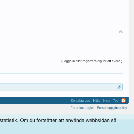
#6
(Logga in eller registrera dig för att svara.)
Kontakta oss
Hjälp
Hem
Top
Forumets regler
Personuppgiftspolicy
tatistik. Om du fortsätter att använda webbsidan så