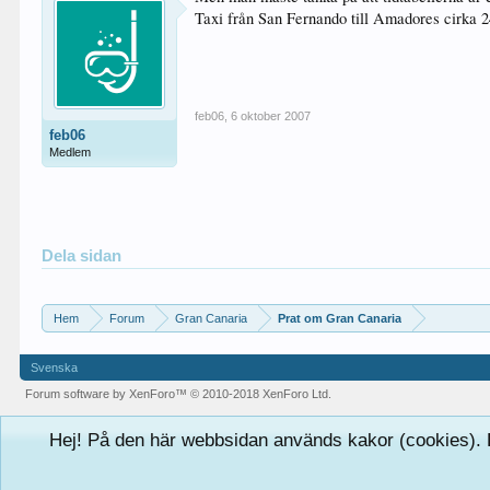
Taxi från San Fernando till Amadores cirka 
feb06
,
6 oktober 2007
feb06
Medlem
Dela sidan
Hem
Forum
Gran Canaria
Prat om Gran Canaria
Svenska
Forum software by XenForo™
© 2010-2018 XenForo Ltd.
Hej! På den här webbsidan används kakor (cookies). D