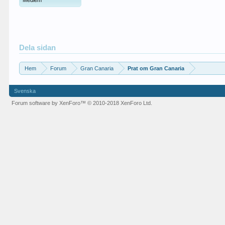
Medlem
Dela sidan
Hem
Forum
Gran Canaria
Prat om Gran Canaria
Svenska
Forum software by XenForo™
© 2010-2018 XenForo Ltd.