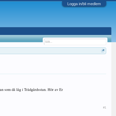
Logga in/bli medlem
an som då låg i Trädgårdsstan. Hör av Er
#1