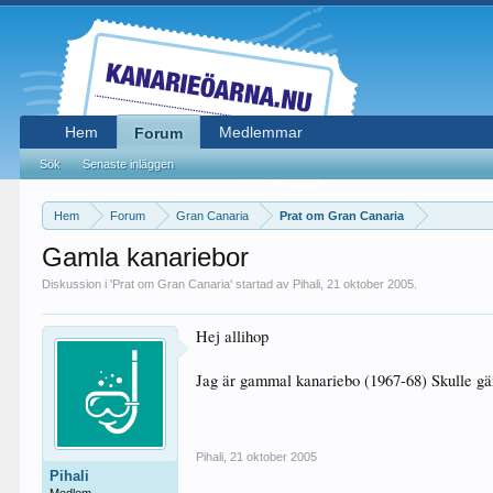
Hem
Medlemmar
Forum
Sök
Senaste inläggen
Hem
Forum
Gran Canaria
Prat om Gran Canaria
Gamla kanariebor
Diskussion i '
Prat om Gran Canaria
' startad av
Pihali
,
21 oktober 2005
.
Hej allihop
Jag är gammal kanariebo (1967-68) Skulle gä
Pihali
,
21 oktober 2005
Pihali