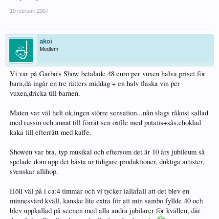
10 februari 2007
akoi
Medlem
Vi var på Garbo's Show betalade 48 euro per vuxen halva priset för
barn,då ingår en tre rätters middag + en halv flaska vin per
vuxen,dricka till barnen.
Maten var väl helt ok,ingen större sensation...nån slags råkost sallad
med russin och annat till förrät sen oxfile med potatis+sås,choklad
kaka till efterrätt med kaffe.
Showen var bra, typ musikal och eftersom det är 10 års jubileum så
spelade dom upp det bästa ur tidigare produktioner, duktiga artister,
svenskar allihop.
Höll väl på i ca:4 timmar och vi tycker iallafall att det blev en
minnesvärd kväll, kanske lite extra för att min sambo fyllde 40 och
blev uppkallad på scenen med alla andra jubilarer för kvällen, där