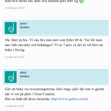
dom fick utföra lite dans och allmänt göra bort sig
10 februari 2007
anro
Medlem
Ok, låter ju bra. Vi ska fira min mor som fyller 60 år. Var får man
mer info om tider och bokningar? Vi är 7 pers så det är väl bäst att
boka i förväg.
11 februari 2007
akoi
Medlem
Går att boka via researrangörerna eller ringa själv dit som vi gjorde
när vi var på plats i Gran Canaria.
Här en länk till deras hemsida:
http://www.garbos.es/en/
11 februari 2007