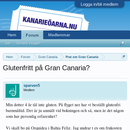
Logga in/bli medlem
Hem
Medlemmar
Forum
Sök
Senaste inläggen
Hem
Forum
Gran Canaria
Prat om Gran Canaria
Glutenfritt på Gran Canaria?
sparven5
Medlem
Min dotter 4 år tål inte gluten. På flyget ner har vi beställt glutenfri
barnmåltid. Det är ju anmält vid bokningen och så, men är det någon
som har personlig erfarenhet?
Vi skall bo på Orquidea i Bahia Feliz. Jag undrar t ex om frukosten