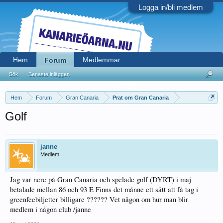
Logga in/bli medlem
Hem
Medlemmar
Forum
Sök
Senaste inläggen
Hem
Forum
Gran Canaria
Prat om Gran Canaria
Golf
janne
Medlem
Jag var nere på Gran Canaria och spelade golf (DYRT) i maj
betalade mellan 86 och 93 E Finns det månne ett sätt att få tag i
greenfeebiljetter billigare ?????? Vet någon om hur man blir
medlem i någon club /janne