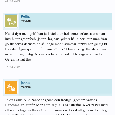
15 maj 2005
Pellis
Medlem
Hu så dyrt med golf, kan ju knäcka en hel semesterkassa om man
inte hittar greenfeebiljetter. Jag har lyckats hålla bort min man från
golfbanorna därnere än så länge men i sommar tänkte han ge sig ut.
Har du någon speciellt fin bana att rek? Han är singelhandicappare
men lite ringrostig. Norra öns banor är säkert frodigare än södra.
Ge gärna ngt tips!
16 maj 2005
janne
Medlem
Ja du Pellis Alla banor är gröna och frodiga (gott om vatten)
Bandama är jättefin Men som sagt alla är jättefina Åker ni ner med
ett resebolag? Kolla i så fall om man kan få rabatt genom dom Jag