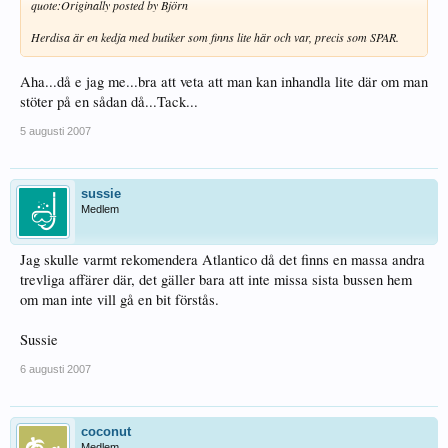
quote:
Originally posted by Björn
Herdisa är en kedja med butiker som finns lite här och var, precis som SPAR.
Aha...då e jag me...bra att veta att man kan inhandla lite där om man
stöter på en sådan då...Tack...
5 augusti 2007
sussie
Medlem
Jag skulle varmt rekomendera Atlantico då det finns en massa andra
trevliga affärer där, det gäller bara att inte missa sista bussen hem
om man inte vill gå en bit förstås.
Sussie
6 augusti 2007
coconut
Medlem