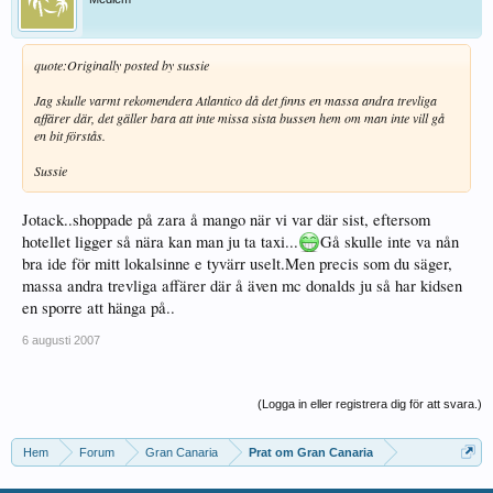
quote:
Originally posted by sussie
Jag skulle varmt rekomendera Atlantico då det finns en massa andra trevliga
affärer där, det gäller bara att inte missa sista bussen hem om man inte vill gå
en bit förstås.
Sussie
Jotack..shoppade på zara å mango när vi var där sist, eftersom
hotellet ligger så nära kan man ju ta taxi...
Gå skulle inte va nån
bra ide för mitt lokalsinne e tyvärr uselt.Men precis som du säger,
massa andra trevliga affärer där å även mc donalds ju så har kidsen
en sporre att hänga på..
6 augusti 2007
(Logga in eller registrera dig för att svara.)
Hem
Forum
Gran Canaria
Prat om Gran Canaria