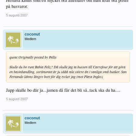
Herdisa känns som ett mycket bra alternativ om man letar bra priser
på basvaror.
5 augusti 2007
coconut
Medlem
quote:
Originally posted by Pellis
Skulle du bo runt Bahia Feliz? Då skulle jag ta bussen till Carrefour för att göra
en basinhandling, sortimentet är ju sååå mkt större än i vanliga små butiker. San
Fernando känns längre bort för dig tycker jag (mot Playa Ingles)
Japp skulle bo där ja...jamen då får det bli så..tack ska du ha....
5 augusti 2007
coconut
Medlem