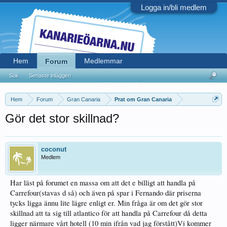
Logga in/bli medlem
Hem
Medlemmar
Forum
Sök
Senaste inläggen
Hem
Forum
Gran Canaria
Prat om Gran Canaria
Gör det stor skillnad?
coconut
Medlem
Har läst på forumet en massa om att det e billigt att handla på
Carrefour(stavas d så) och även på spar i Fernando där priserna
tycks ligga ännu lite lägre enligt er. Min fråga är om det gör stor
skillnad att ta sig till atlantico för att handla på Carrefour då detta
ligger närmare vårt hotell (10 min ifrån vad jag förstått)Vi kommer