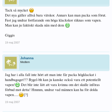
Tack så mycket
Det nya gäller alltså bara vätskor. Annars kan man packa som förut.
Fast jag undrar fortfarande om höga klackskor räknas som vapen.
Man kan ju faktiskt skada nån med dem
Giggis
19 maj 2007
Johanna
Medlem
Jag har i alla fall inte hört att man inte får packa högklackat i
handbagaget!!? Bygel-bh kan ju kanske också vara ett potentiellt
vapen!
Det blir inte lätt att vara kvinna om det skulle införas
förbud mot detta! Hmmm, undrar vad männen kan ha för dolda
vapen.....
[?]
19 maj 2007