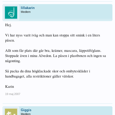
lillakarin
Medlem
Hej.
Vi har nyss varit iväg och man kan stoppa sitt smink i en liters
påsen.
Allt som får plats där går bra, krämer, mascara, läppstift/glans.
Stoppade även i mina Alvedon. La påsen i plastboxen och ingen sa
någonting.
Så packa du dina högklackade skor och ombyteskläder i
handbagaget, alla restriktioner gäller vätskor.
Karin
19 maj 2007
Giggis
Medlem