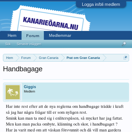
Logga in/bli medlem
Hem
Medlemmar
Forum
Sök
Senaste inläggen
Hem
Forum
Gran Canaria
Prat om Gran Canaria
Handbagage
Giggis
Medlem
Har inte rest efter att de nya reglerna om handbagage trädde i kraft
så jag har några frågar till er som nyligen rest.
Smink kan man ta med sig i enliterspåsen, så mycket har jag fattat.
Men kan man packa ombyte, klänning och skor, i handbagaget ?
Har ju varit med om att väskan försvunnit och då vill man gardera