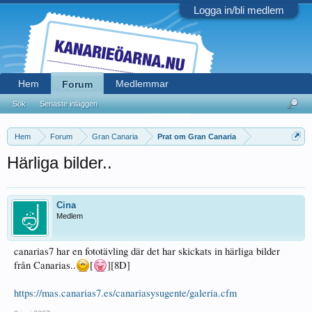
Logga in/bli medlem
Hem
Medlemmar
Forum
Sök
Senaste inläggen
Hem
Forum
Gran Canaria
Prat om Gran Canaria
Härliga bilder..
Cina
Medlem
canarias7 har en fototävling där det har skickats in härliga bilder
från Canarias..
[
][8D]
https://mas.canarias7.es/canariasysugente/galeria.cfm