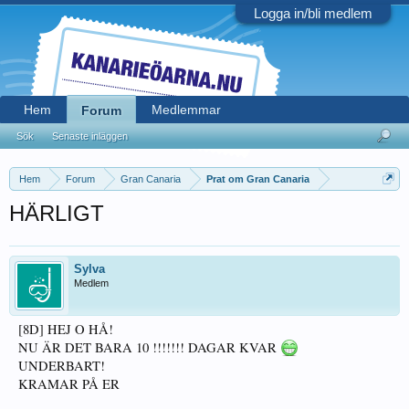
Logga in/bli medlem
Hem
Medlemmar
Forum
Sök
Senaste inläggen
Hem
Forum
Gran Canaria
Prat om Gran Canaria
HÄRLIGT
Sylva
Medlem
[8D] HEJ O HÅ!
NU ÄR DET BARA 10 !!!!!!! DAGAR KVAR
UNDERBART!
KRAMAR PÅ ER