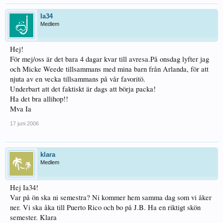
Ia34
Medlem
Hej!
För mej/oss är det bara 4 dagar kvar till avresa.På onsdag lyfter jag
och Micke Weede tillsammans med mina barn från Arlanda, för att
njuta av en vecka tillsammans på vår favoritö.
Underbart att det faktiskt är dags att börja packa!
Ha det bra allihop!!
Mva Ia
17 juni 2006
klara
Medlem
Hej Ia34!
Var på ön ska ni semestra? Ni kommer hem samma dag som vi åker
ner. Vi ska åka till Puerto Rico och bo på J.B. Ha en riktigt skön
semester. Klara